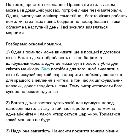
По-третє, простота виконання. Працювати з гель-лаком
можна і в домашніх умовах, потрібні лише певні матеріали.
Однак, виконуючи манікюр самостійно , багато дівчат роблять
помилки, із-за яких навіть бездоганно пофарбовані нігтики
облезут на наступний день, і всі зусилля виявляться
марними.
Розберемо основні помилки.
1) Одна з помилок може виникати ще в процесі підготовки
нігтів. Багато дівчат обробляють нігті не бафом, а
шліфувальником, а адже це може бути просто згубно для
свіжого манікюру.
Баф
потрібен для того, щоб видалити з
нігтя блискучий верхній шар і створити необхідну шорсткість
для кращого зчеплення з нігтем, в той час як шліфувальник,
навпаки, додає гладкість нігтям. Тому використовувати його
суворо не рекомендується.
2) Багато дівчат застосовують засіб для кутикули перед
нанесенням гель-лаку, в той час як робити це не можна,
адже між нігтем і лаком утворюється шар жиру. Триматися
такий манікюр не буде.
3) Надмірне завзятість. Наносити покриття тонким рівним