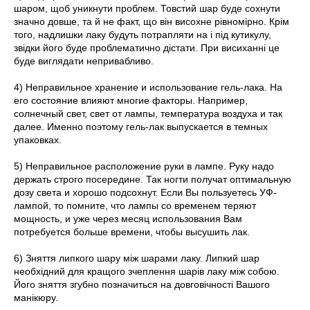
шаром, щоб уникнути проблем. Товстий шар буде сохнути
значно довше, та й не факт, що він висохне рівномірно. Крім
того, надлишки лаку будуть потрапляти на і під кутикулу,
звідки його буде проблематично дістати. При висиханні це
буде виглядати непривабливо.
4) Неправильное хранение и использование гель-лака. На
его состояние влияют многие факторы. Например,
солнечный свет, свет от лампы, температура воздуха и так
далее. Именно поэтому гель-лак выпускается в темных
упаковках.
5) Неправильное расположение руки в лампе. Руку надо
держать строго посередине. Так ногти получат оптимальную
дозу света и хорошо подсохнут. Если Вы пользуетесь УФ-
лампой, то помните, что лампы со временем теряют
мощность, и уже через месяц использования Вам
потребуется больше времени, чтобы высушить лак.
6) Зняття липкого шару між шарами лаку. Липкий шар
необхідний для кращого зчеплення шарів лаку між собою.
Його зняття згубно позначиться на довговічності Вашого
манікюру.