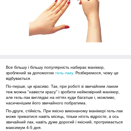
Все більшу і більшу популярність набирає манікюр,
зроблений за допомогою
гель-лаку
. Розберемося, чому це
відбувається.
По-перше, це красиво. Так, при роботі зі звичайним лаком
теж можна "навести красу" і зробити неймовірний манікюр,
але гель-лак виглядає на нігтях куди багатше і, можливо,
насиченішим його звичайного побратима.
По-друге, стійкість. При якісно виконаному манікюрі гель-лак
може триматися навіть місяць, тільки ніготь відросте, а ось
звичайний лак, навіть дуже дорогий і якісний, протримається
максимум 4-5 дня.