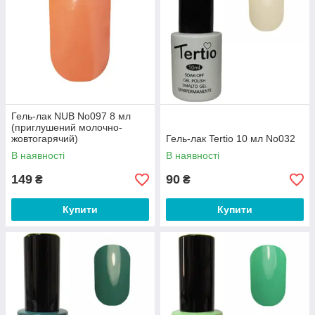
Гель-лак NUB No097 8 мл
(приглушений молочно-
жовтогарячий)
Гель-лак Tertio 10 мл No032
В наявності
В наявності
149
90
₴
₴
Купити
Купити