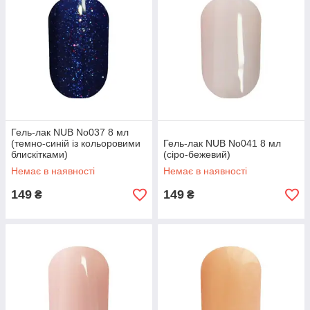
Гель-лак NUB No037 8 мл
(темно-синій із кольоровими
Гель-лак NUB No041 8 мл
блискітками)
(сіро-бежевий)
Немає в наявності
Немає в наявності
149
149
₴
₴