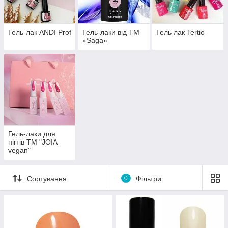
Гель-лак ANDI Prof
Гель-лаки від ТМ
Гель лак Tertio
«Saga»
Гель-лаки для
нігтів ТМ "JOIA
vegan"
Сортування
0
Фільтри