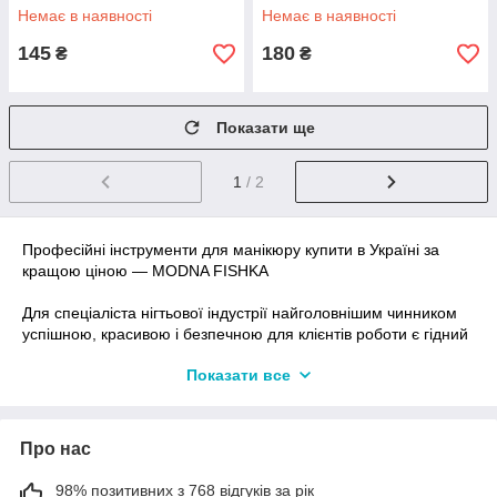
Немає в наявності
Немає в наявності
145
180
₴
₴
Показати ще
1
/ 2
Професійні інструменти для манікюру купити в Україні за
кращою ціною — MODNA FISHKA
Для спеціаліста нігтьової індустрії найголовнішим чинником
успішною, красивою і безпечною для клієнтів роботи є гідний
арсенал професійних манікюрних інструментів. Добре і
Показати все
акуратно підготовлені нігті — ідеальний полотно для
вишуканих дизайнерських задумок. Салонні майстри дуже
ретельно підбирають для роботи манікюрні інструменти,
виготовлені виключно з високоякісної сталі з антикорозійною
Про нас
обробкою, заточені за спеціальною технологією. Такий
інструмент регулярно піддається термічній обробці і
98% позитивних з 768 відгуків за рік