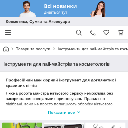
Косметика, Сумки та Аксесуари
Товари та послуги
Інструменти для nail-майстрів та кос
Інструменти для nail-майстрів та косметологів
Професійний манікюрний інструмент для доглянутих і
красивих нігтів
Якісна робота майстра нігтьового сервісу неможлива без
використання спеціальних пристосувань. Правильно
підібрані, вони не просто полегшують обробку нігтьового
валика, але дозволяють досягти бездоганного результату.
Показати все
Крім того, гострим і якісним інструментом практично
неможливо поранитися. В internet-магазині «Modnafishka»
можна придбати першокласні пристосування для педикюру і