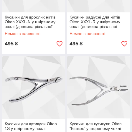
Кусачки для врослих нігтів
Кусачки радіусні для нігтів
Olton XXXL-N у шкіряному
Olton XXXL-R у шкіряному
чохлі (довжина різальної
чохлі (довжина різальної
частини 18 мм)
частини 18 мм)
Немає в наявності
Немає в наявності
495
495
₴
₴
Кусачки для кутикули Olton
Кусачки для кутикули Olton
1S у шкіряному чохлі
"Бішкек" у шкіряному чохлі