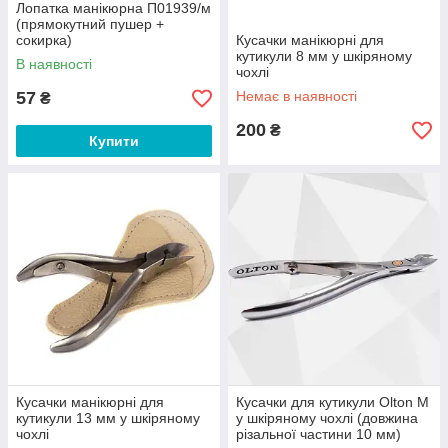
Лопатка манікюрна П01939/м
(прямокутний пушер +
сокирка)
Кусачки манікюрні для
кутикули 8 мм у шкіряному
В наявності
чохлі
57
Немає в наявності
₴
200
₴
Купити
Кусачки манікюрні для
Кусачки для кутикули Olton М
кутикули 13 мм у шкіряному
у шкіряному чохлі (довжина
чохлі
різальної частини 10 мм)