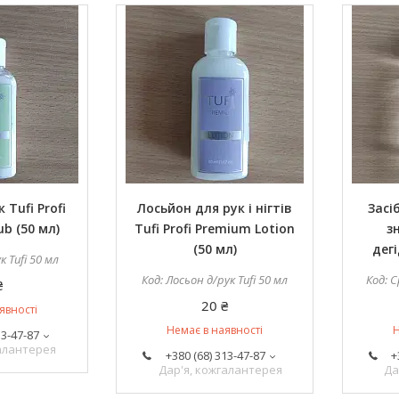
 Tufi Profi
Лосьйон для рук і нігтів
Засі
b (50 мл)
Tufi Profi Premium Lotion
з
(50 мл)
дегі
к Tufi 50 мл
Лосьон д/рук Tufi 50 мл
С
₴
20 ₴
явності
Немає в наявності
Н
13-47-87
галантерея
+380 (68) 313-47-87
+
Дар'я, кожгалантерея
Да