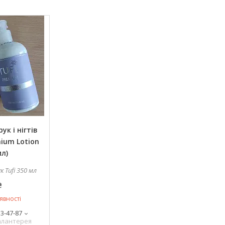
ук і нігтів
mium Lotion
мл)
к Tufi 350 мл
₴
явності
13-47-87
галантерея