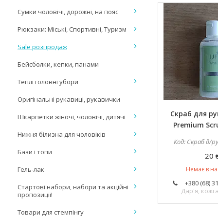
Сумки чоловічі, дорожні, на пояс
Рюкзаки: Міські, Спортивні, Туризм
Sale розпродаж
Бейсболки, кепки, панами
Теплі головні убори
Оригінальні рукавиці, рукавички
Скраб для рук
Шкарпетки жіночі, чоловічі, дитячі
Premium Scru
Нижня білизна для чоловіків
Скраб д/ру
Бази і топи
20 
Гель-лак
Немає в на
+380 (68) 3
Стартові набори, набори та акційні
Дар'я, кож
пропозиції!
Товари для стемпінгу