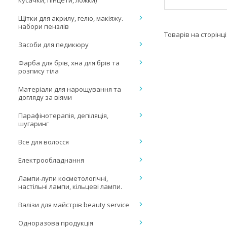
кусачки, пінцети, ложки)
Щітки для акрилу, гелю, макіяжу.
набори пензлів
Засоби для педикюру
Фарба для брів, хна для брів та
розпису тіла
Матеріали для нарощування та
догляду за віями
Парафінотерапія, депіляція,
шугаринг
Все для волосся
Електрообладнання
Лампи-лупи косметологічні,
настільні лампи, кільцеві лампи.
Валізи для майстрів beauty service
Одноразова продукція