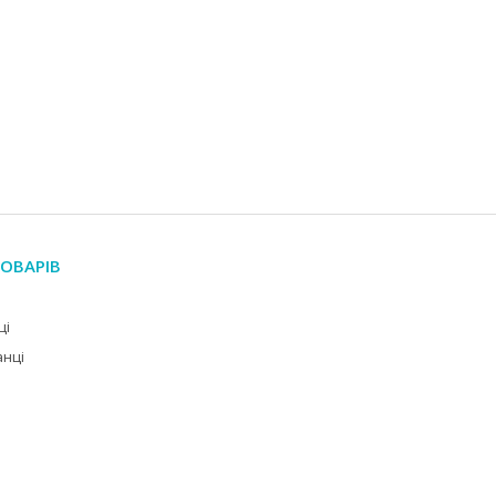
ОВАРІВ
ці
анці