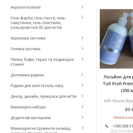
Акрігелі полігелі
Гель-фарба, гель-паста, гель-
павутинки, гель пластилін,
кольорові гелі 3D для нігтів
Акрилова система
Гелева система
Пилки, бафи, терки та педикюрні
станки
Допоміжні рідини
Лосьйон для р
Tufi Profi Pre
Рідини для зняття гель-лаку
(350 
Декор, дизайн, прикраси для нігтів
Лосьон д/ру
Манікюрні набори
80 
Додаткові матеріали
Немає в на
+380 (68) 3
Манікюрні інструменти (ножиці,
Дар'я, кож