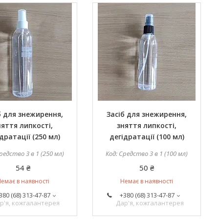
б для знежирення,
Засіб для знежирення,
няття липкості,
зняття липкості,
дратації (250 мл)
дегідратації (100 мл)
редство 3 в 1 (250 мл)
Средство 3 в 1 (100 мл)
54 ₴
50 ₴
емає в наявності
Немає в наявності
380 (68) 313-47-87
+380 (68) 313-47-87
р'я, кожгалантерея
Дар'я, кожгалантерея