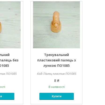
льний
Тренувальний
палець без
пластиковий палець з
О1085
лункою ПО1085
стик ПО1085
Палец пластик ПО1085
8 ₴
ості
В наявності
ти
Купити