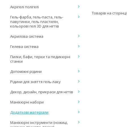
Акрігелі полігелі
Гель-фарба, гель-паста, гель-
павутинки, гель пластилін,
кольорові гелі 3D для нігтів
Акрилова система
Гелева система
Пилки, бафи, терки та педикюрні
станки
Допоміжні рідини
Рідини для зняття гель-лаку
Декор, дизайн, прикраси для нігтів
Манікюрні набори
Додаткові матеріали
Манікюрні інструменти (ножиці,