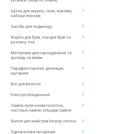
кусачки, пінцети, ложки)
Щітки для акрилу, гелю, макіяжу.
набори пензлів
Засоби для педикюру
Фарба для брів, хна для брів та
розпису тіла
Матеріали для нарощування та
догляду за віями
Парафінотерапія, депіляція,
шугаринг
Все для волосся
Електрообладнання
Лампи-лупи косметологічні,
настільні лампи, кільцеві лампи.
Валізи для майстрів beauty service
Одноразова продукція