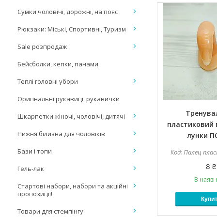
Сумки чоловічі, дорожні, на пояс
Рюкзаки: Міські, Спортивні, Туризм
Sale розпродаж
Бейсболки, кепки, панами
Теплі головні убори
Оригінальні рукавиці, рукавички
Тренува
Шкарпетки жіночі, чоловічі, дитячі
пластиковий 
Нижня білизна для чоловіків
лунки П
Бази і топи
Палец пла
8 ₴
Гель-лак
В наявн
Стартові набори, набори та акційні
пропозиції!
Купи
Товари для стемпінгу