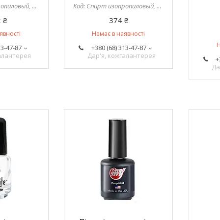
иловый, 5 л
Спирт изопропиловый, 1 л
 ₴
374 ₴
явності
Немає в наявності
Н
13-47-87
+380 (68) 313-47-87
галантерея
Дар'я, кожгалантерея
+
Да