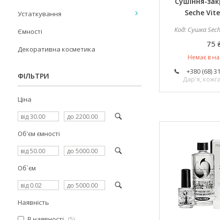
Сушіння-за
Seche Vite
Устаткування
Сушка Seche
Ємності
75 
Декоративна косметика
Немає в на
+380 (68) 3
ФІЛЬТРИ
Дар'я, кож
Ціна
Об'єм ємності
Об`єм
Наявність
В наявності
5