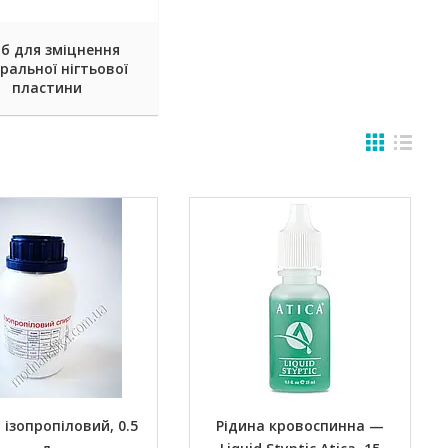
іб для зміцнення
ральної нігтьової
пластини
 ізопропіловий, 0.5
Рідина кровоспинна —