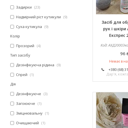
Задирки
23
Надмірний ріст кутикули
9
Засіб для о
Суха кутикула
9
рук і шкіри
Експрес 
Колір
АХД2000Эк
Прозорий
4
96 
Тип засобу
Немає в на
Дезінфікуюча рідина
9
+380 (68) 3
Дар'я, кож
Спрей
1
Дія
Дезінфікуюче
3
Загоююче
1
Зміцнювальну
1
Очищаючий
1