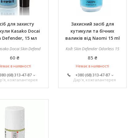
сіб для захисту
Захисний засіб для
кули Kasako Docai
кутикули та бічних
n Defender, 15 мл
валиків від Naomi 15 ml
asako Docai Skin Defend
Skin Defender Odorless 15
60 ₴
85 ₴
емає в наявності
Немає в наявності
380 (68) 313-47-87
+380 (68) 313-47-87
р'я, кожгалантерея
Дар'я, кожгалантерея