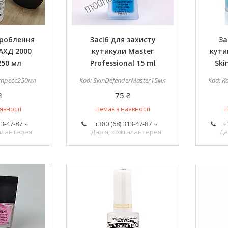
броблення
Засіб для захисту
За
 АХД 2000
кутикули Master
кути
250 мл
Professional 15 ml
Ski
спресс250мл
SkinDefenderMaster15мл
K
₴
75 ₴
явності
Немає в наявності
Н
13-47-87
+380 (68) 313-47-87
+
галантерея
Дар'я, кожгалантерея
Да