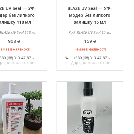
ZE UV Seal — УФ-
BLAZE UV Seal — УФ-
дер без липкого
модер без липкого
алишку 118 мл
залишку 15 мл
BLAZE UV Seal 118 мл
BLAZE UV Seal 15 мл
908 ₴
159 ₴
емає в наявності
Немає в наявності
380 (68) 313-47-87
+380 (68) 313-47-87
р'я, кожгалантерея
Дар'я, кожгалантерея