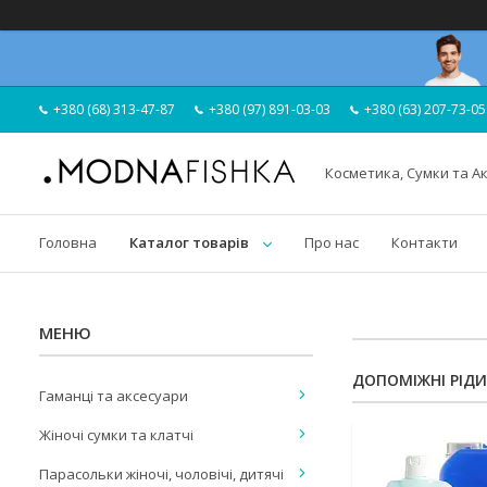
+380 (68) 313-47-87
+380 (97) 891-03-03
+380 (63) 207-73-05
Косметика, Сумки та А
Головна
Каталог товарів
Про нас
Контакти
ДОПОМІЖНІ РІД
Гаманці та аксесуари
Жіночі сумки та клатчі
Парасольки жіночі, чоловічі, дитячі