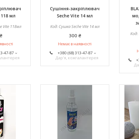
кріплювач
Сушіння-закріплювач
BLA
 118 мл
Seche Vite 14 мл
мо
з
e Vite 118мл
Сушка Seche Vite 14 мл
₴
300 ₴
явності
Немає в наявності
Н
13-47-87
+380 (68) 313-47-87
галантерея
Дар'я, кожгалантерея
+
Да