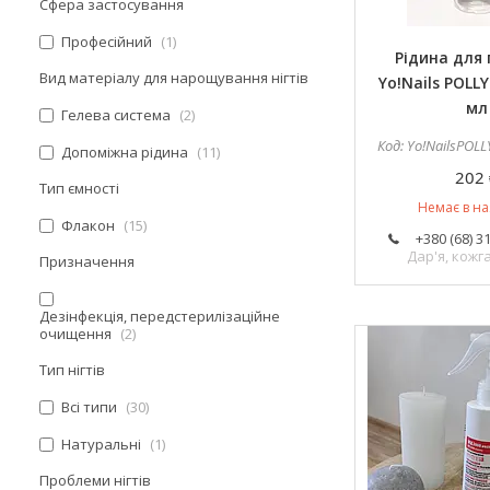
Сфера застосування
Професійний
1
Рідина для 
Вид матеріалу для нарощування нігтів
Yo!Nails POLLY
мл
Гелева система
2
Yo!NailsPOLL
Допоміжна рідина
11
202 
Тип ємності
Немає в на
Флакон
15
+380 (68) 3
Дар'я, кож
Призначення
Дезінфекція, передстерилізаційне
очищення
2
Тип нігтів
Всі типи
30
Натуральні
1
Проблеми нігтів