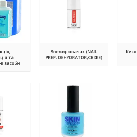
кція,
Знежирювачах (NAIL
Кисл
ція та
PREP, DEHYDRATOR,СВІЖЕ)
і засоби