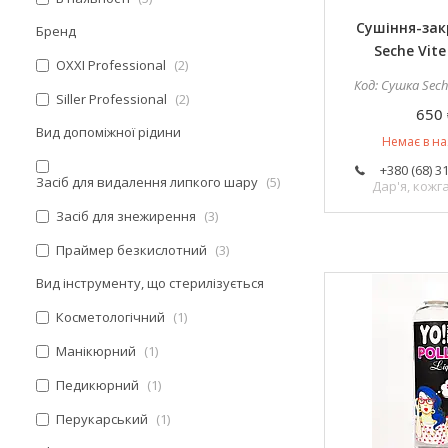
Сушіння-за
Бренд
Seche Vite
OXXI Professional
2
Сушка Sech
Siller Professional
2
650 
Вид допоміжної рідини
Немає в на
+380 (68) 3
Засіб для видалення липкого шару
5
Дар'я, кож
Засіб для знежирення
3
Праймер безкислотний
3
Вид інструменту, що стерилізується
Косметологічний
1
Манікюрний
1
Педикюрний
1
Перукарський
1