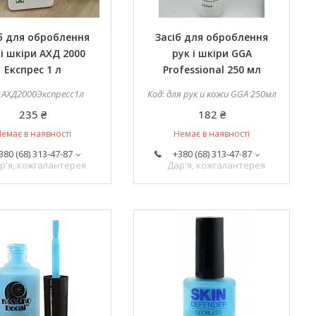
б для оброблення
Засіб для оброблення
 і шкіри АХД 2000
рук і шкіри GGA
Експрес 1 л
Professional 250 мл
АХД2000Экспресс1л
для рук и кожи GGA 250мл
235 ₴
182 ₴
емає в наявності
Немає в наявності
380 (68) 313-47-87
+380 (68) 313-47-87
р'я, кожгалантерея
Дар'я, кожгалантерея