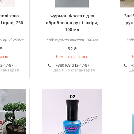
полігелю
Фурман Фасепт для
Засі
 Liquid, 250
оброблення рук і шкіри,
рук
100 мл
YLiquid 250мл
Фурман Фасепт, 100 мл
₴
32 ₴
явності
Немає в наявності
Н
13-47-87
+380 (68) 313-47-87
+
галантерея
Дар'я, кожгалантерея
Да