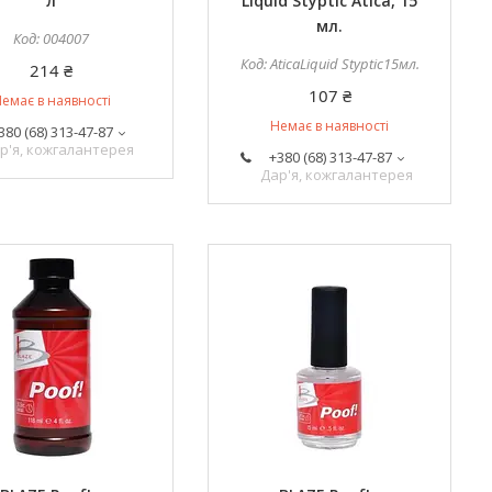
л
Liquid Styptic Atica, 15
мл.
004007
AticaLiquid Styptic15мл.
214 ₴
107 ₴
емає в наявності
Немає в наявності
380 (68) 313-47-87
р'я, кожгалантерея
+380 (68) 313-47-87
Дар'я, кожгалантерея