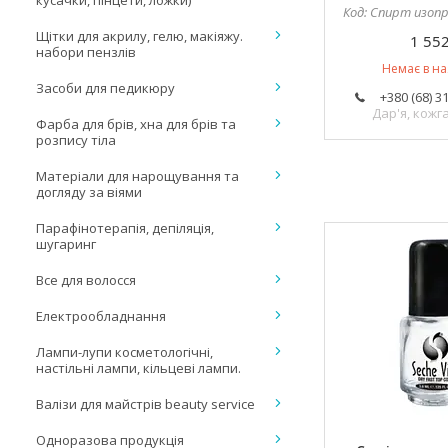
кусачки, пінцети, ложки)
Спирт изопроп
Щітки для акрилу, гелю, макіяжу.
1 552
набори пензлів
Немає в на
Засоби для педикюру
+380 (68) 3
Дар'я, кож
Фарба для брів, хна для брів та
розпису тіла
Матеріали для нарощування та
догляду за віями
Парафінотерапія, депіляція,
шугаринг
Все для волосся
Електрообладнання
Лампи-лупи косметологічні,
настільні лампи, кільцеві лампи.
Валізи для майстрів beauty service
Одноразова продукція