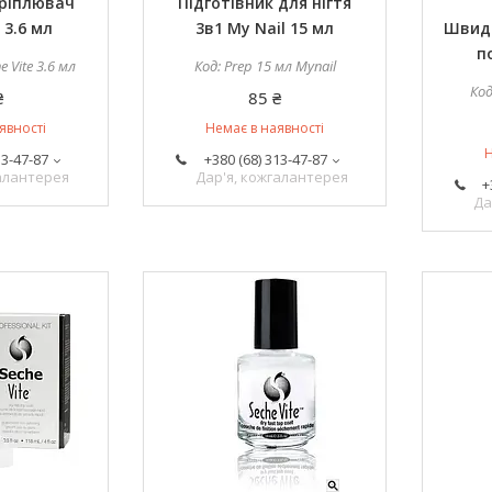
кріплювач
Підготівник для нігтя
 3.6 мл
3в1 My Nail 15 мл
Швидк
п
 Vite 3.6 мл
Prep 15 мл Mynail
₴
85 ₴
явності
Немає в наявності
Н
13-47-87
+380 (68) 313-47-87
галантерея
Дар'я, кожгалантерея
+
Да