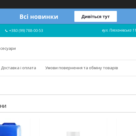
вул. Плеханівська 11
+380 (99) 788-00-53
ксесуари
Доставка і оплата
Умови повернення та обміну товарів
ИНИ