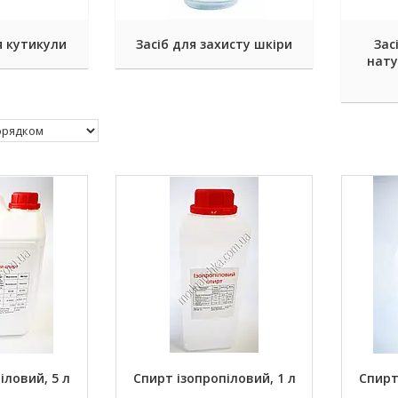
я кутикули
Засіб для захисту шкіри
Зас
нату
іловий, 5 л
Спирт ізопропіловий, 1 л
Спирт