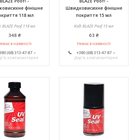
BLAZE Poof! -
BLAZE Poof! -
овисихне фінішне
Швидковисихне фінішне
окриття 118 мл
покриття 15 мл
BLAZE Poof 118 мл
BLAZE Poof 15 мл
348 ₴
63 ₴
емає в наявності
Немає в наявності
380 (68) 313-47-87
+380 (68) 313-47-87
р'я, кожгалантерея
Дар'я, кожгалантерея