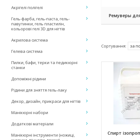
Акрігелі полігелі
Ремуверы дл
Гель-фарба, гель-паста, гель-
павутинки, гель пластилін,
кольорові гелі 3D для нігтів
Акрилова система
Гелева система
Пилки, бафи, терки та педикюрні
станки
Допоміжні рідини
Рідини для зняття гель-лаку
Декор, дизайн, прикраси для нігтів
Манікюрні набори
Додаткові матеріали
Спирт ізопроп
Манікюрні інструменти (ножиці,