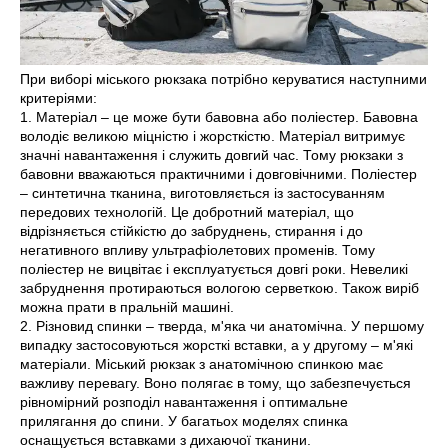
При виборі міського рюкзака потрібно керуватися наступними
критеріями:
1. Матеріал – це може бути бавовна або поліестер. Бавовна
володіє великою міцністю і жорсткістю. Матеріал витримує
значні навантаження і служить довгий час. Тому рюкзаки з
бавовни вважаються практичними і довговічними. Поліестер
– синтетична тканина, виготовляється із застосуванням
передових технологій. Це добротний матеріал, що
відрізняється стійкістю до забруднень, стирання і до
негативного впливу ультрафіолетових променів. Тому
поліестер не вицвітає і експлуатується довгі роки. Невеликі
забруднення протираються вологою серветкою. Також виріб
можна прати в пральній машині.
2. Різновид спинки – тверда, м'яка чи анатомічна. У першому
випадку застосовуються жорсткі вставки, а у другому – м'які
матеріали. Міський рюкзак з анатомічною спинкою має
важливу перевагу. Воно полягає в тому, що забезпечується
рівномірний розподіл навантаження і оптимальне
прилягання до спини. У багатьох моделях спинка
оснащується вставками з дихаючої тканини.