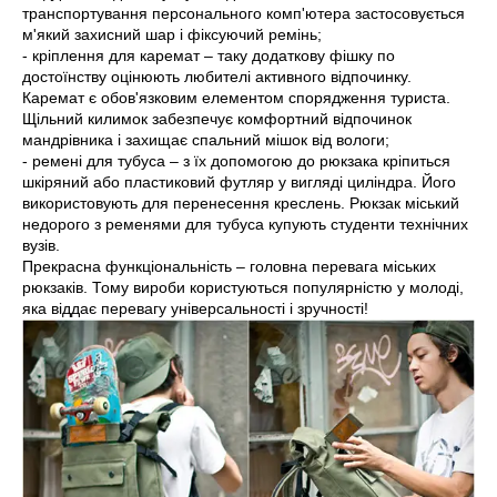
транспортування персонального комп'ютера застосовується
м'який захисний шар і фіксуючий ремінь;
- кріплення для каремат – таку додаткову фішку по
достоїнству оцінюють любителі активного відпочинку.
Каремат є обов'язковим елементом спорядження туриста.
Щільний килимок забезпечує комфортний відпочинок
мандрівника і захищає спальний мішок від вологи;
- ремені для тубуса – з їх допомогою до рюкзака кріпиться
шкіряний або пластиковий футляр у вигляді циліндра. Його
використовують для перенесення креслень. Рюкзак міський
недорого з ременями для тубуса купують студенти технічних
вузів.
Прекрасна функціональність – головна перевага міських
рюкзаків. Тому вироби користуються популярністю у молоді,
яка віддає перевагу універсальності і зручності!