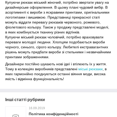
Купуючи рюкзак міський жіночий, потрібно звертати увагу на
дизайнерське оформлення. В цьому плані чудовий вибір. В
асортименті є вироби з яскравими принтами, оригінальними
логотипами і вишивкою. Представниці прекрасної статі
можуть віддати перевагу рюкзаків червоного, рожевого,
фіолетового кольору. Також у продажу представлені моделі,
в яких комбінується тканину різних відтінків.
Купуючи міський рюкзак чоловічий, потрібно враховувати
переваги молодої людини. Хлопцям подобаються вироби
чорного, синього, сірого кольору. Любителі екстравагантних
рішень можуть придбати вироби зі стильними і незвичайними
принтами зображеннями.
Дизайнери постійно шукають нові ідеї і втілюють їх у життя.
Тому в колекціях виробників представлені
міські рюкзаки
, в
яких гармонійно поєднуються останні віяння моди, висока
якість і відмінна функціональність!
Інші статті рубрики
16.09.2019
Політика конфіденційності