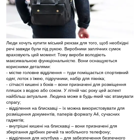
Люди хочуть купити міський рюкзак для того, щоб необхідні
речі завжди були під рукою. Виробники заплічних сумок
враховують цей момент. Тому вироби володіють
максимальною функціональністю. Вони оснащуються
корисними деталями:
- містке головне відділення – туди поміщається спортивний
одяг, лоток з їжею, підручники, набір для пікніка;
- сітчасті кишені з боків – вони призначені для розміщення
пляшок з водою або соком. У літній час року цей аспект
найбільш актуальне. Людина може в будь-який час втамувати
спрагу;
- відділення на блискавці – їх можна використовувати для
розміщення документів, паперів формату A4, сучасних
гаджетів;
- внутрішні кишені на блискавці – вони призначені для
зберігання дрібних речей та мобільного телефону;
- відділення для ноутбука – для забезпечення безпечного