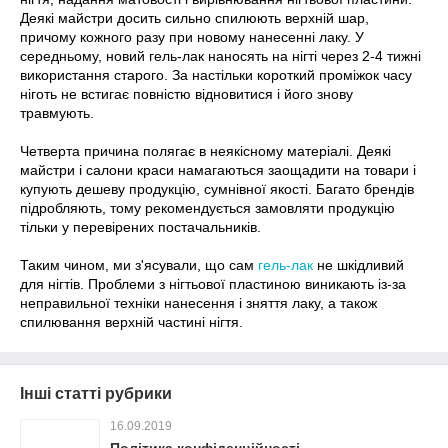
Деякі майстри досить сильно спилюють верхній шар,
причому кожного разу при новому нанесенні лаку. У
середньому, новий гель-лак наносять на нігті через 2-4 тижні
використання старого. За настільки короткий проміжок часу
ніготь не встигає повністю відновитися і його знову
травмують.
Четверта причина полягає в неякісному матеріалі. Деякі
майстри і салони краси намагаються заощадити на товари і
купують дешеву продукцію, сумнівної якості. Багато брендів
підробляють, тому рекомендується замовляти продукцію
тільки у перевірених постачальників.
Таким чином, ми з'ясували, що сам
гель-лак
не шкідливий
для нігтів. Проблеми з нігтьової пластиною виникають із-за
неправильної техніки нанесення і зняття лаку, а також
спилювання верхній частині нігтя.
Інші статті рубрики
16.09.2019