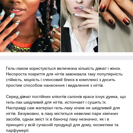
Гель-лаком користуються величезна кількість дівчат і жінок.
Неспроста покриття для нігтів завоювала таку популярність:
стійкість, міцність і глянсовий блиск в комплексі з досить
простим способом нанесення і видалення з нігтів.
Серед дівчат постійних клієнтів салонів краси існує думка, що
гель-лак шкідливий для нігтів, истончает і сушить їх.
Насправді сам матеріал гель-лаку нічим не шкідливий для
нігтів. Безумовно, в лаку міститься невеликі пари хімічних
засобів, однак зміст їх в баночці лаку незначно, як і в
принципі у всій сучасній продукції для дому, косметики та
парфумерії.