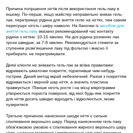
Причина погіршення нігтів після використання гель-лаку в
іншому. По-перше, якщо майстер неправильно знімає гель-
лак, перетримує рідина для зняття гелю на нігтях, тим самим
пересушує ніготь і шкіру навколо. На баночки із
засобом для
зняття гель лаку
вказано рекомендований час контакту
рідини з нігтем: 10-15 хвилин. На ділі рідина розчиняє лак
трохи швидше, за 7-8 хвилин. Рекомендується стежити за
ступенем розм'якшення лаку під фольгою і вчасно її
прибирати, не перетримувати.
Деякі клієнти не знімають гель-лак за всіма правилами:
відривають шматочки покриття, підчепивши чим-небудь
гострим. Даний метод вкрай небезпечний. Разом з покриттям
відривається і верхній шар нігтя, а значить пластина
травмується. Пізніше ніготь росте і на місці мікротравми
утворюється пориста поверхня, від якої будь-яке покриття
для нігтів досить швидко відходить і відколюється, може
пузиритися.
Третьою причиною нанесення шкоди нігтя є сильне
спилювання верхнього шару. Перед нанесенням гель-лаку
обов'язковою умовою є спилювання жирного верхнього шару
нігтя, надання матовості і вирівнювання нігтьової пластини.