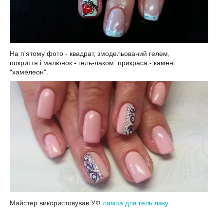
На
п'ятому
фото
-
квадрат
,
змодельований
гелем
,
покриття
і
малюнок
-
гель
-
лаком
,
прикраса
-
камені
"
хамелеон
".
Майстер використовував УФ
лампа для гель лаку
.