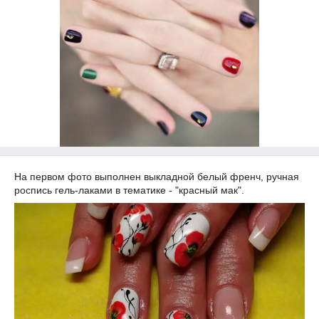
На
первом
фото
выполнен
выкладной
белый
френч
,
ручная
роспись
гель
-
лаками
в
тематике
- "
красный
мак
".