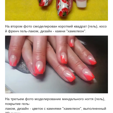
На
втором
фото
смоделирован
короткий
квадрат
(
гель
),
косо
й
френч
гель
-
лаком
,
дизайн
-
камни
"
хамелеон
".
На
третьем
фото
моделирование
миндального
ногтя
(
гель
),
покрытие
гель
-
лаком
,
дизайн
-
цветок
с
камнями
"
хамелеон
",
выполненный