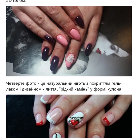
3D
гелем
.
Четверте
фото
-
це
натуральний
ніготь
з
покриттям
гель
-
лаком
і
дизайном
-
лиття
, "
рідкий
камінь
"
у
формі
кулона
.