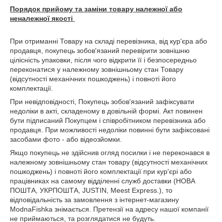
Порядок прийому та заміни товару належної або
неналежної якості
При отриманні Товару на складі перевізника, від кур'єра або
продавця, покупець зобов'язаний перевірити зовнішню
цілісність упаковки, після чого відкрити її і безпосередньо
переконатися у належному зовнішньому стан Товару
(відсутності механічних пошкоджень) і повноті його
комплектації.
При невідповідності, Покупець зобов'язаний зафіксувати
недоліки в акті, складеному в довільній формі. Акт повинен
бути підписаний Покупцем і співробітником перевізника або
продавця. При можливості недоліки повинні бути зафіксовані
засобами фото - або відеозйомки.
Якщо покупець не здійснив огляд посилки і не переконався в
належному зовнішньому стан товару (відсутності механічних
пошкоджень) і повноті його комплектації при кур'єрі або
працівниках на самому відділенні служб доставки (НОВА
ПОШТА, УКРПОШТА, JUSTIN, Meest Express.), то
відповідальність за замовлення з інтернет-магазину
ModnaFishka знімається. Претензії на адресу нашої компанії
не приймаються, та розглядатися не будуть.