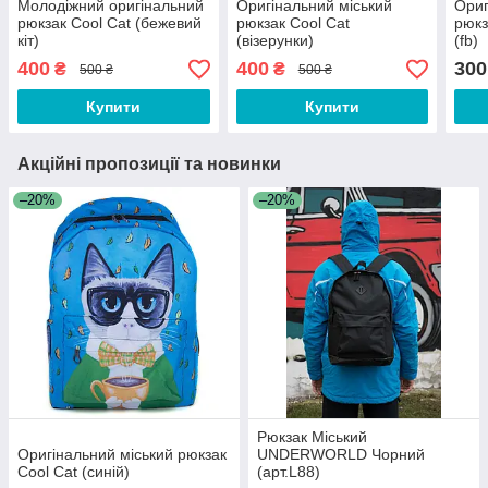
Молодіжний оригінальний
Оригінальний міський
Ориг
рюкзак Cool Cat (бежевий
рюкзак Cool Cat
рюкз
кіт)
(візерунки)
(fb)
400
400
300
₴
₴
500 ₴
500 ₴
Купити
Купити
Акційні пропозиції та новинки
–20%
–20%
Рюкзак Міський
Оригінальний міський рюкзак
UNDERWORLD Чорний
Cool Cat (синій)
(арт.L88)