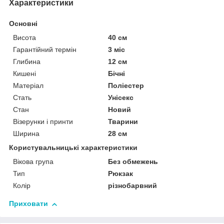
Характеристики
Основні
Висота
40 см
Гарантійний термін
3 міс
Глибина
12 см
Кишені
Бічні
Матеріал
Поліестер
Стать
Унісекс
Стан
Новий
Візерунки і принти
Тварини
Ширина
28 см
Користувальницькі характеристики
Вікова група
Без обмежень
Тип
Рюкзак
Колір
різнобарвний
Приховати