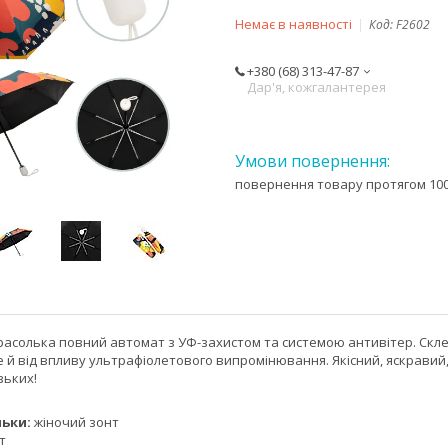
Немає в наявності
Код:
F2602
+380 (68) 313-47-87
Дар'я, кожгалантерея
повернення товару протягом 100
асолька повний автомат з УФ-захистом та системою антивітер. Склеп
ле й від впливу ультрафіолетового випромінювання. Якісний, яскравий
зьких!
ьки:
жіночий зонт
т