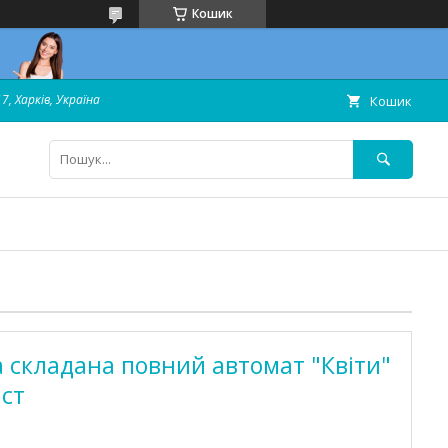
Кошик
7, Харків, Україна
Кошик
 складана повний автомат "Квіти"
ист