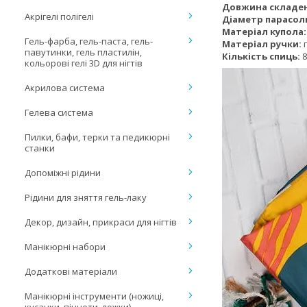
Довжина складен
Акрігелі полігелі
Діаметр парасол
Матеріал купола:
Гель-фарба, гель-паста, гель-
Матеріал ручки:
п
павутинки, гель пластилін,
Кількість спиць:
8
кольорові гелі 3D для нігтів
Акрилова система
Гелева система
Пилки, бафи, терки та педикюрні
станки
Допоміжні рідини
Рідини для зняття гель-лаку
Декор, дизайн, прикраси для нігтів
Манікюрні набори
Додаткові матеріали
Манікюрні інструменти (ножиці,