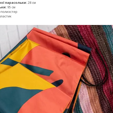
ої парасольки:
28 см
ьки:
95 см
полиэстер
ластик