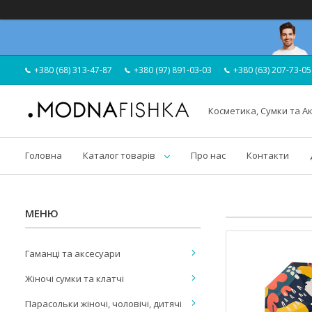
+380 (68) 313-47-87
+380 (97) 891-03-03
+380 (63) 207-73-05
Косметика, Сумки та А
Головна
Каталог товарів
Про нас
Контакти
Гаманці та аксесуари
Жіночі сумки та клатчі
Парасольки жіночі, чоловічі, дитячі