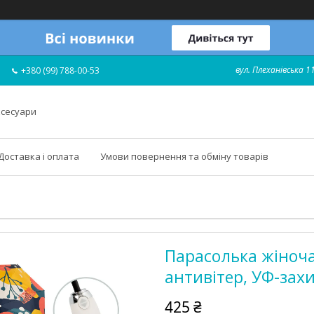
вул. Плеханівська 11
+380 (99) 788-00-53
ксесуари
Доставка і оплата
Умови повернення та обміну товарів
Парасолька жіноча
антивітер, УФ-зах
425 ₴