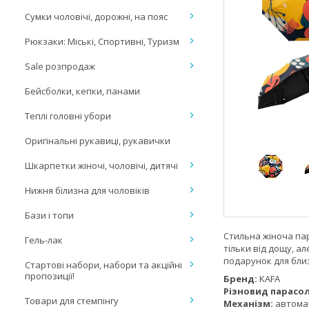
Сумки чоловічі, дорожні, на пояс
Рюкзаки: Міські, Спортивні, Туризм
Sale розпродаж
Бейсболки, кепки, панами
Теплі головні убори
Оригінальні рукавиці, рукавички
Шкарпетки жіночі, чоловічі, дитячі
Нижня білизна для чоловіків
Бази і топи
Стильна жіноча пар
Гель-лак
тільки від дощу, а
подарунок для бли
Стартові набори, набори та акційні
пропозиції!
Бренд:
KAFA
Різновид парасол
Товари для стемпінгу
Механізм:
автома