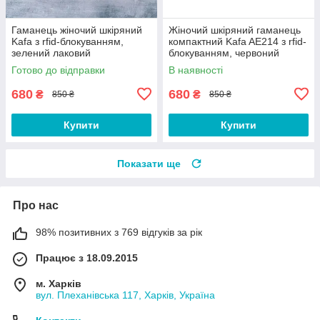
Гаманець жіночий шкіряний
Жіночий шкіряний гаманець
Kafa з rfid-блокуванням,
компактний Kafa AE214 з rfid-
зелений лаковий
блокуванням, червоний
лаковий
Готово до відправки
В наявності
680
680
₴
₴
850 ₴
850 ₴
Купити
Купити
Показати ще
Про нас
98% позитивних з 769 відгуків за рік
Працює з 18.09.2015
м. Харків
вул. Плеханівська 117, Харків, Україна