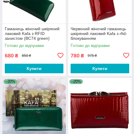
Гаманець жіночий шкіряний
Червоний жіночий гаманець
лаковий Kafa з RFID
шкіряний лаковий Kafa з rfid-
захистом (BC74 green)
блокуванням
Готово до відправки
Готово до відправки
680
780
₴
₴
850 ₴
975 ₴
Купити
Купити
–20%
–20%