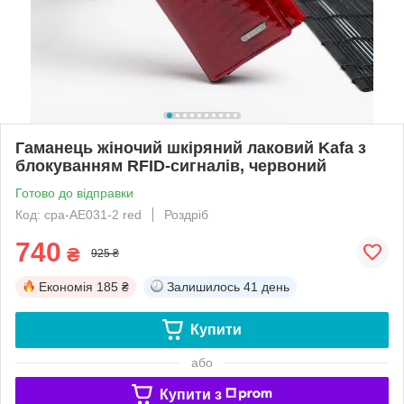
Гаманець жіночий шкіряний лаковий Kafa з
блокуванням RFID-сигналів, червоний
Готово до відправки
Код: cpa-AE031-2 red
Роздріб
740
₴
925 ₴
Економія
185 ₴
Залишилось
41 день
Купити
або
Купити з