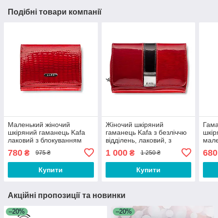
Подібні товари компанії
Маленький жіночий
Жіночий шкіряний
Гама
шкіряний гаманець Kafa
гаманець Kafa з безліччю
шкір
лаковий з блокуванням
відділень, лаковий, з
мале
RFID-сигналів, червоний
блокуванням RFID-
блок
780
1 000
680
₴
₴
975 ₴
1 250 ₴
сигналів, червоний
сигн
лако
Купити
Купити
Акційні пропозиції та новинки
–20%
–20%