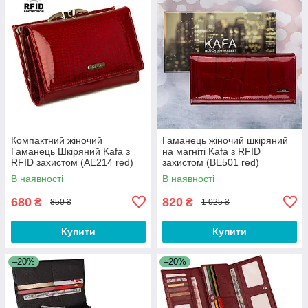
Компактний жіночий
Гаманець жіночий шкіряний
Гаманець Шкіряний Kafa з
на магніті Kafa з RFID
RFID захистом (AE214 red)
захистом (BE501 red)
В наявності
В наявності
680
820
₴
₴
850 ₴
1 025 ₴
Купити
Купити
–20%
–20%