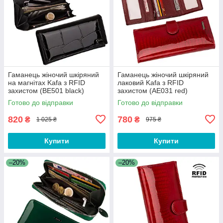
Гаманець жіночий шкіряний
Гаманець жіночий шкіряний
на магнітах Kafa з RFID
лаковий Kafa з RFID
захистом (BE501 black)
захистом (AE031 red)
Готово до відправки
Готово до відправки
820
780
₴
₴
1 025 ₴
975 ₴
Купити
Купити
–20%
–20%