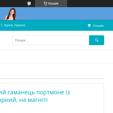
Кошик
7, Харків, Україна
Кошик
ий гаманець портмоне із
рний, на магніті