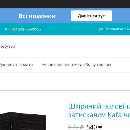
вул. Плеханівська 11
+380 (99) 788-00-53
ксесуари
Доставка і оплата
Умови повернення та обміну товарів
Шкіряний чоловіч
затискачем Kafa чо
675 ₴
540 ₴