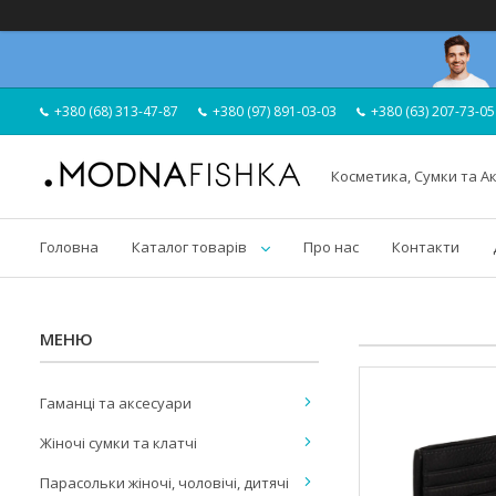
+380 (68) 313-47-87
+380 (97) 891-03-03
+380 (63) 207-73-05
Косметика, Сумки та А
Головна
Каталог товарів
Про нас
Контакти
Гаманці та аксесуари
Жіночі сумки та клатчі
Парасольки жіночі, чоловічі, дитячі