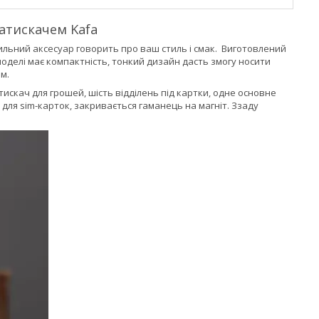
атискачем Kafa
ильний аксесуар говорить про ваш стиль і смак. Виготовлений
ї моделі має компактність, тонкий дизайн дасть змогу носити
м.
тискач для грошей, шість відділень під картки, одне основне
и для sim-карток, закривається гаманець на магніт. Ззаду