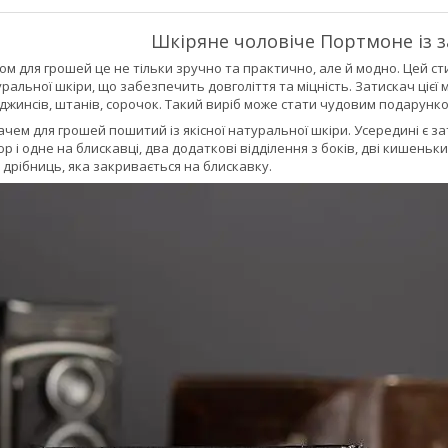
Шкіряне чоловіче Портмоне із з
 для грошей це не тільки зручно та практично, але й модно. Цей ст
туральної шкіри, що забезпечить довголіття та міцність. Затискач ціє
джинсів, штанів, сорочок. Такий виріб може стати чудовим подарунко
чем для грошей пошитий із якісної натуральної шкіри. Усередині є за
юр і одне на блискавці, два додаткові відділення з боків, дві кишеньк
дрібниць, яка закривається на блискавку.