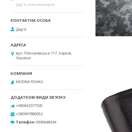
Дар'я, кожгалантерея
Дар'я
вул. Плеханівська 117, Харків,
Україна
MODNA FISHKA
+380632077305
+380997880053
Телефон
0996648394