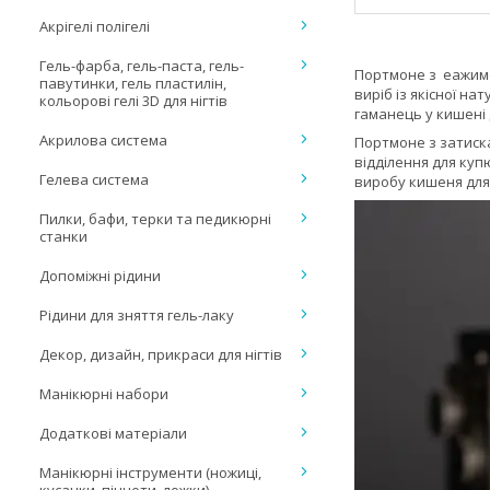
Акрігелі полігелі
Гель-фарба, гель-паста, гель-
Портмоне з еажимом
павутинки, гель пластилін,
виріб із якісної на
кольорові гелі 3D для нігтів
гаманець у кишені 
Акрилова система
Портмоне з затиска
відділення для куп
Гелева система
виробу кишеня для 
Пилки, бафи, терки та педикюрні
станки
Допоміжні рідини
Рідини для зняття гель-лаку
Декор, дизайн, прикраси для нігтів
Манікюрні набори
Додаткові матеріали
Манікюрні інструменти (ножиці,