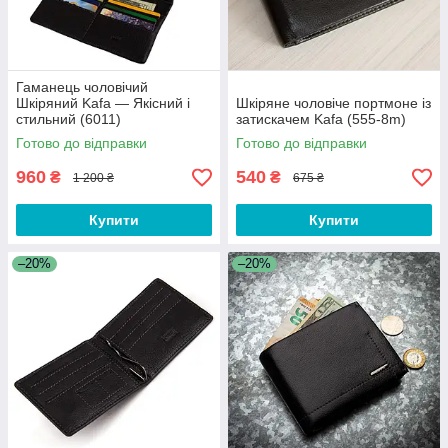
Гаманець чоловічий
Шкіряний Kafa — Якісний і
Шкіряне чоловіче портмоне із
стильний (6011)
затискачем Kafa (555-8m)
Готово до відправки
Готово до відправки
960
540
₴
₴
1 200 ₴
675 ₴
Купити
Купити
–20%
–20%