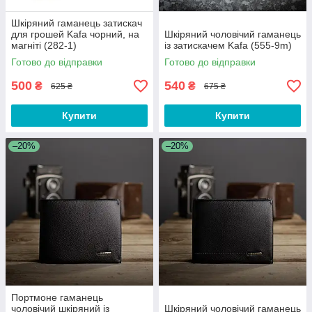
Шкіряний гаманець затискач
для грошей Kafa чорний, на
Шкіряний чоловічий гаманець
магніті (282-1)
із затискачем Kafa (555-9m)
Готово до відправки
Готово до відправки
500
540
₴
₴
625 ₴
675 ₴
Купити
Купити
–20%
–20%
Портмоне гаманець
чоловічий шкіряний із
Шкіряний чоловічий гаманець