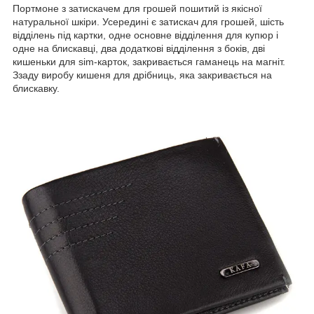
Портмоне з затискачем для грошей пошитий із якісної
натуральної шкіри. Усередині є затискач для грошей, шість
відділень під картки, одне основне відділення для купюр і
одне на блискавці, два додаткові відділення з боків, дві
кишеньки для sim-карток, закривається гаманець на магніт.
Ззаду виробу кишеня для дрібниць, яка закривається на
блискавку.