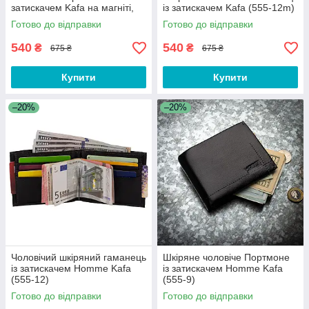
затискачем Kafa на магніті,
із затискачем Kafa (555-12m)
чорний (555-10m)
Готово до відправки
Готово до відправки
540
540
₴
₴
675 ₴
675 ₴
Купити
Купити
–20%
–20%
Чоловічий шкіряний гаманець
Шкіряне чоловіче Портмоне
із затискачем Homme Kafa
із затискачем Homme Kafa
(555-12)
(555-9)
Готово до відправки
Готово до відправки