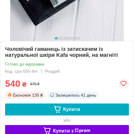
Чоловічий гаманець із затискачем із
натуральної шкіри Kafa чорний, на магніті
Готово до відправки
Код: cpa-555-8m
Роздріб
540
₴
675 ₴
Економія
135 ₴
Залишилось
41 день
Купити
або
Купити з