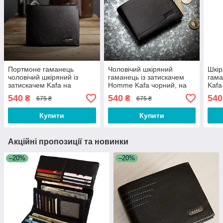
Портмоне гаманець
Чоловічий шкіряний
Шкір
чоловічий шкіряний із
гаманець із затискачем
гама
затискачем Kafa на
Homme Kafa чорний, на
Kafa
магніті, чорний (555-10m)
магніті
540
540
540
₴
₴
675 ₴
675 ₴
Купити
Купити
Акційні пропозиції та новинки
–20%
–20%