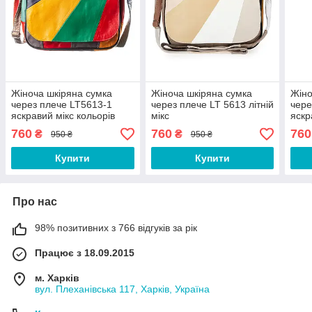
Жіноча шкіряна сумка
Жіноча шкіряна сумка
Жіно
через плече LT5613-1
через плече LT 5613 літній
чере
яскравий мікс кольорів
мікс
яскр
760
760
760
₴
₴
950 ₴
950 ₴
Купити
Купити
Про нас
98% позитивних з 766 відгуків за рік
Працює з 18.09.2015
м. Харків
вул. Плеханівська 117, Харків, Україна