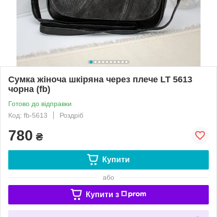
Сумка жіноча шкіряна через плече LT 5613
чорна (fb)
Готово до відправки
Код: fb-5613
Роздріб
780
₴
Купити
або
Купити з