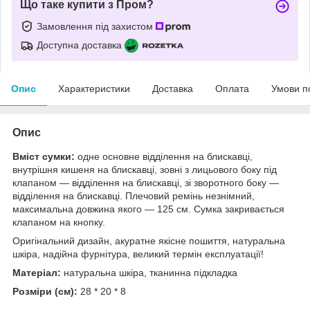
Що таке купити з Пром?
Замовлення під захистом
Доступна доставка
Опис
Характеристики
Доставка
Оплата
Умови п
Опис
Вміст сумки:
одне основне відділення на блискавці,
внутрішня кишеня на блискавці, зовні з лицьового боку під
клапаном — відділення на блискавці, зі зворотного боку —
відділення на блискавці. Плечовий ремінь незнімний,
максимальна довжина якого — 125 см. Сумка закривається
клапаном на кнопку.
Оригінальний дизайн, акуратне якісне пошиття, натуральна
шкіра, надійна фурнітура, великий термін експлуатації!
Матеріал:
натуральна шкіра, тканинна підкладка
Розміри (см):
28 * 20 * 8