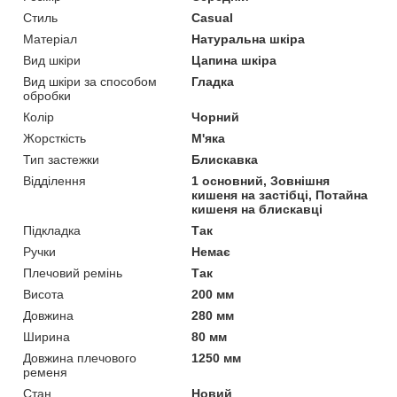
Стиль
Casual
Матеріал
Натуральна шкіра
Вид шкіри
Цапина шкіра
Вид шкіри за способом
Гладка
обробки
Колір
Чорний
Жорсткість
М'яка
Тип застежки
Блискавка
Відділення
1 основний, Зовнішня
кишеня на застібці, Потайна
кишеня на блискавці
Підкладка
Так
Ручки
Немає
Плечовий ремінь
Так
Висота
200 мм
Довжина
280 мм
Ширина
80 мм
Довжина плечового
1250 мм
ременя
Стан
Новий