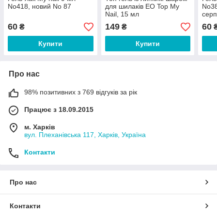
No418, новий No 87
для шилаків EO Top My
No38
Nail, 15 мл
серп
60
149
60
₴
₴
Купити
Купити
Про нас
98% позитивних з 769 відгуків за рік
Працює з 18.09.2015
м. Харків
вул. Плеханівська 117, Харків, Україна
Контакти
Про нас
Контакти