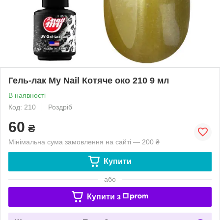
Гель-лак My Nail Котяче око 210 9 мл
В наявності
Код: 210
Роздріб
60
₴
Мінімальна сума замовлення на сайті — 200 ₴
Купити
або
Купити з