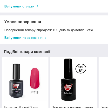
Всі умови оплати
Умови повернення
Повернення товару впродовж 100 днів за домовленістю
Всі умови повернення
Подібні товари компанії
Гель-лак My nail 9 мл
Топ гель із липким шаром
Гель