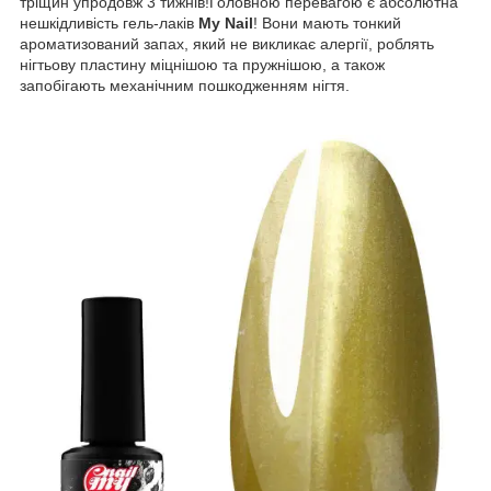
тріщин упродовж 3 тижнів!Головною перевагою є абсолютна
нешкідливість гель-лаків
My Nail
! Вони мають тонкий
ароматизований запах, який не викликає алергії, роблять
нігтьову пластину міцнішою та пружнішою, а також
запобігають механічним пошкодженням нігтя.