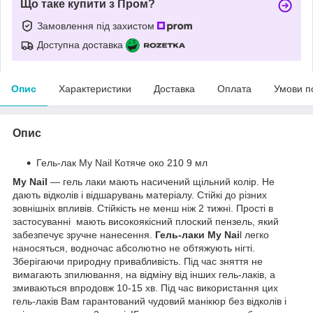
Що таке купити з Пром?
Замовлення під захистом
Доступна доставка
Опис
Характеристики
Доставка
Оплата
Умови п
Опис
Гель-лак My Nail Котяче око 210 9 мл
My Nail
― гель лаки мають насичений щільний колір. Не
дають відколів і відшарувань матеріалу. Стійкі до різних
зовнішніх впливів. Стійкість не менш ніж 2 тижні. Прості в
застосуванні мають високоякісний плоский пензель, який
забезпечує зручне нанесення.
Гель-лаки My Nai
l легко
наносяться, водночас абсолютно не обтяжують нігті.
Зберігаючи природну привабливість. Під час зняття не
вимагають зпилювання, на відміну від інших гель-лаків, а
змиваються впродовж 10-15 хв. Під час використання цих
гель-лаків Вам гарантований чудовий манікюр без відколів і