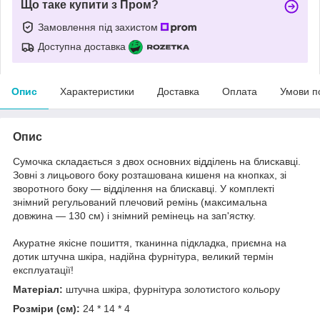
Що таке купити з Пром?
Замовлення під захистом
Доступна доставка
Опис
Характеристики
Доставка
Оплата
Умови п
Опис
Сумочка складається з двох основних відділень на блискавці.
Зовні з лицьового боку розташована кишеня на кнопках, зі
зворотного боку — відділення на блискавці. У комплекті
знімний регульований плечовий ремінь (максимальна
довжина — 130 см) і знімний ремінець на зап'ястку.
Акуратне якісне пошиття, тканинна підкладка, приємна на
дотик штучна шкіра, надійна фурнітура, великий термін
експлуатації!
Матеріал:
штучна шкіра, фурнітура золотистого кольору
Розміри (см):
24 * 14 * 4