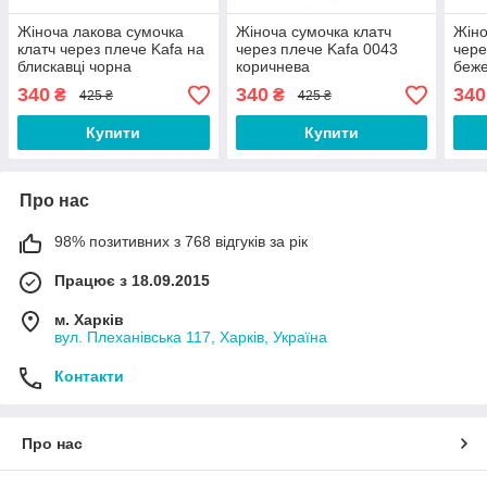
Жіноча лакова сумочка
Жіноча сумочка клатч
Жіно
клатч через плече Kafa на
через плече Kafa 0043
чере
блискавці чорна
коричнева
беж
340
340
340
₴
₴
425 ₴
425 ₴
Купити
Купити
Про нас
98% позитивних з 768 відгуків за рік
Працює з 18.09.2015
м. Харків
вул. Плеханівська 117, Харків, Україна
Контакти
Про нас