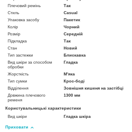
Плечовий ремінь
Так
Стиль
Casual
Упаковка засобу
Пакетик
Колір
Чорний
Розмір
Середній
Підкладка
Так
Стан
Новий
Тип застежки
Блискавка
Вид шкіри за способом
Гладка
обробки
Жорсткість
М'яка
Тип сумки
Крос-боді
Відділення
Зовнішня кишеня на застібці
Довжина плечового
1300 мм
ременя
Користувальницькі характеристики
Вид шкіри
Гладка шкіра
Приховати