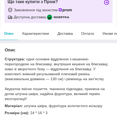
Що таке купити з Пром?
Замовлення під захистом
Доступна доставка
Опис
Характеристики
Доставка
Оплата
Умови п
Опис
Структура:
одне основне відділення з кишенею-
перегородкою на блискавці, внутрішня кишеня на блискавці,
зовні зі зворотного боку — відділення на блискавці. У
комплекті знімний регульований плечовий ремінь
(максимальна довжина — 130 см) і ремінець на зап'ястку.
Акуратне якісне пошиття, тканинна підкладка, приємна на
дотик штучна шкіра, надійна фурнітура, великий термін
експлуатації!
Матеріал:
штучна шкіра, фурнітура золотистого кольору
Розміри (см):
24 * 16 * 3