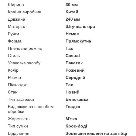
Ширина
30 мм
Країна виробник
Китай
Довжина
240 мм
Матеріал
Штучна шкіра
Ручки
Немає
Форма
Прямокутна
Плечовий ремінь
Так
Стиль
Casual
Упаковка засобу
Пакетик
Колір
Рожевий
Розмір
Середній
Підкладка
Так
Стан
Новий
Тип застежки
Блискавка
Вид шкіри за способом
Гладка
обробки
Жорсткість
М'яка
Тип сумки
Крос-боді
Відділення
Зовнішня кишеня на застібці