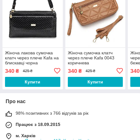
Жіноча лакова сумочка
Жіноча сумочка клатч
Жіно
клатч через плече Kafa на
через плече Kafa 0043
чере
блискавці чорна
коричнева
беж
340
340
340
₴
₴
425 ₴
425 ₴
Купити
Купити
Про нас
98% позитивних з 766 відгуків за рік
Працює з 18.09.2015
м. Харків