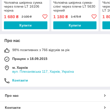
Чоловіча шкіряна сумка
Чоловіча шкіряна сумка-
Чоло
через плече LT 16106
слінг через плече LT 5630
чере
чорна
чорний
LT 1
1 680
1 180
1 8
₴
₴
2 100 ₴
1 475 ₴
Купити
Купити
Про нас
98% позитивних з 766 відгуків за рік
Працює з 18.09.2015
м. Харків
вул. Плеханівська 117, Харків, Україна
Контакти
Про нас
Контакти