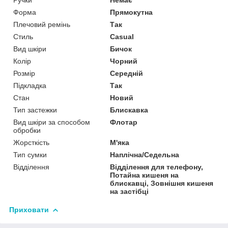
Ручки
Немає
Форма
Прямокутна
Плечовий ремінь
Так
Стиль
Casual
Вид шкіри
Бичок
Колір
Чорний
Розмір
Середній
Підкладка
Так
Стан
Новий
Тип застежки
Блискавка
Вид шкіри за способом
Флотар
обробки
Жорсткість
М'яка
Тип сумки
Наплічна/Седельна
Відділення
Відділення для телефону,
Потайна кишеня на
блискавці, Зовнішня кишеня
на застібці
Приховати