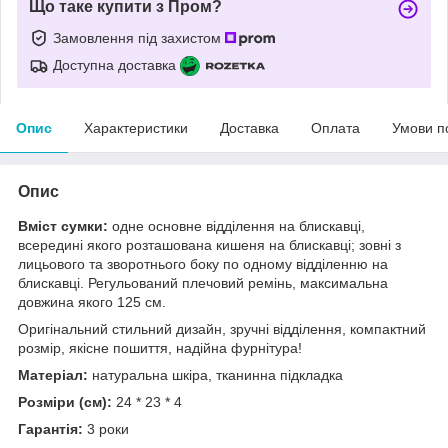
Що таке купити з Пром?
Замовлення під захистом
Доступна доставка
Опис
Характеристики
Доставка
Оплата
Умови п
Опис
Вміст сумки:
одне основне відділення на блискавці,
всередині якого розташована кишеня на блискавці; зовні з
лицьового та зворотнього боку по одному відділенню на
блискавці. Регульований плечовий ремінь, максимальна
довжина якого 125 см.
Оригінальний стильний дизайн, зручні відділення, компактний
розмір, якісне пошиття, надійна фурнітура!
Матеріал:
натуральна шкіра, тканинна підкладка
Розміри (см):
24 * 23 * 4
Гарантія:
3 роки