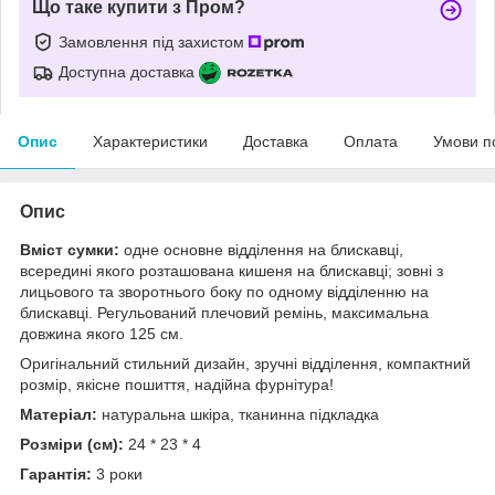
Що таке купити з Пром?
Замовлення під захистом
Доступна доставка
Опис
Характеристики
Доставка
Оплата
Умови п
Опис
Вміст сумки:
одне основне відділення на блискавці,
всередині якого розташована кишеня на блискавці; зовні з
лицьового та зворотнього боку по одному відділенню на
блискавці. Регульований плечовий ремінь, максимальна
довжина якого 125 см.
Оригінальний стильний дизайн, зручні відділення, компактний
розмір, якісне пошиття, надійна фурнітура!
Матеріал:
натуральна шкіра, тканинна підкладка
Розміри (см):
24 * 23 * 4
Гарантія:
3 роки