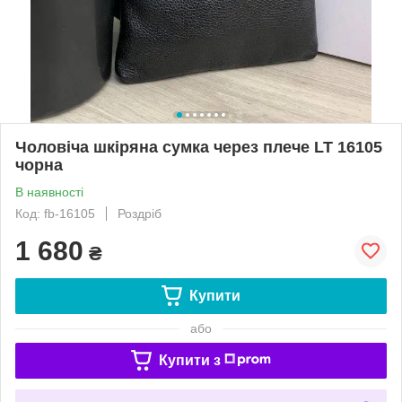
Чоловіча шкіряна сумка через плече LT 16105
чорна
В наявності
Код: fb-16105
Роздріб
1 680
₴
Купити
або
Купити з