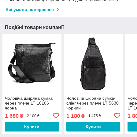
Всі умови повернення
Подібні товари компанії
Чоловіча шкіряна сумка
Чоловіча шкіряна сумка-
Чоло
через плече LT 16106
слінг через плече LT 5630
чере
чорна
чорний
LT 1
1 680
1 180
1 8
₴
₴
2 100 ₴
1 475 ₴
Купити
Купити