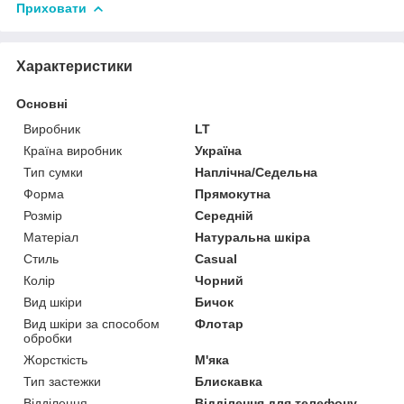
Приховати
Характеристики
Основні
Виробник
LT
Країна виробник
Україна
Тип сумки
Наплічна/Седельна
Форма
Прямокутна
Розмір
Середній
Матеріал
Натуральна шкіра
Стиль
Casual
Колір
Чорний
Вид шкіри
Бичок
Вид шкіри за способом
Флотар
обробки
Жорсткість
М'яка
Тип застежки
Блискавка
Відділення
Відділення для телефону,