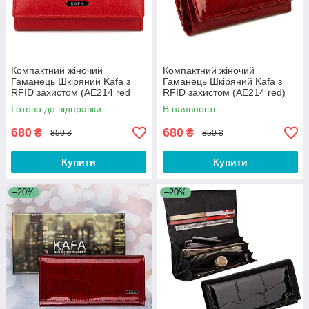
Компактний жіночий
Компактний жіночий
Гаманець Шкіряний Kafa з
Гаманець Шкіряний Kafa з
RFID захистом (AE214 red
RFID захистом (AE214 red)
mat)
Готово до відправки
В наявності
680
680
₴
₴
850 ₴
850 ₴
Купити
Купити
–20%
–20%