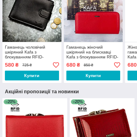
Гаманець чоловічий
Гаманець жіночий
Жіно
шкіряний Kafa з
шкіряний на блискавці
гама
блокуванням RFID-
Kafa з блокуванням RFID-
Kafa
сигналів, на кнопці,
сигналів червоний
лако
580
680
680
₴
₴
725 ₴
850 ₴
чорний
RFID
Купити
Купити
Акційні пропозиції та новинки
–20%
–20%