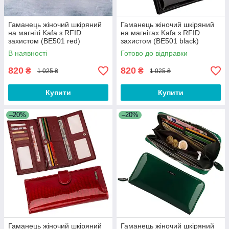
Гаманець жіночий шкіряний
Гаманець жіночий шкіряний
на магніті Kafa з RFID
на магнітах Kafa з RFID
захистом (BE501 red)
захистом (BE501 black)
В наявності
Готово до відправки
820
820
₴
₴
1 025 ₴
1 025 ₴
Купити
Купити
–20%
–20%
Гаманець жіночий шкіряний
Гаманець жіночий шкіряний