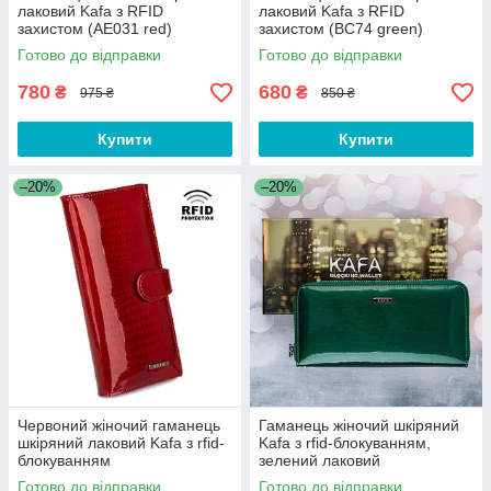
лаковий Kafa з RFID
лаковий Kafa з RFID
захистом (AE031 red)
захистом (BC74 green)
Готово до відправки
Готово до відправки
780
680
₴
₴
975 ₴
850 ₴
Купити
Купити
–20%
–20%
Червоний жіночий гаманець
Гаманець жіночий шкіряний
шкіряний лаковий Kafa з rfid-
Kafa з rfid-блокуванням,
блокуванням
зелений лаковий
Готово до відправки
Готово до відправки