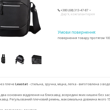
+380 (68) 313-47-87
Дар'я, кожгалантерея
повернення товару протягом 100
рез плече
Leastat
- стильна, зручна, міцна, легка - виготовлена з во
два основних відділення на блискавці, всередині яких кишені без зас
кавці. Регульований плечовий ремінь, максимальна довжина якого 150