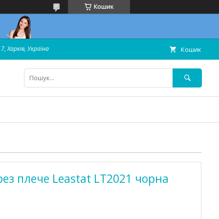
Кошик
7, Харків, Україна
Кошик
рез плече Leastat LT2021 чорна