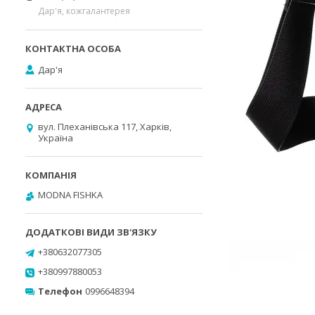
Дар'я, кожгалантерея
Дар'я
вул. Плеханівська 117, Харків,
Україна
MODNA FISHKA
+380632077305
+380997880053
Телефон
0996648394