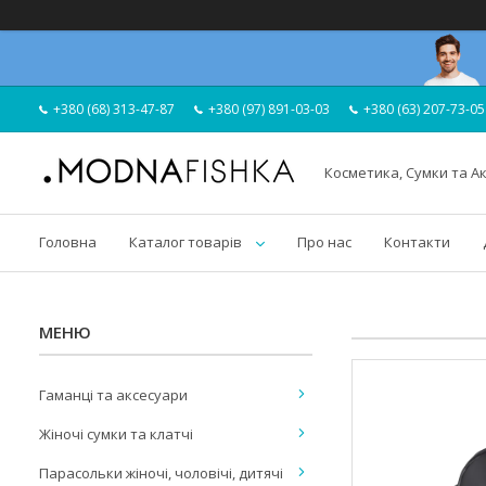
+380 (68) 313-47-87
+380 (97) 891-03-03
+380 (63) 207-73-05
Косметика, Сумки та А
Головна
Каталог товарів
Про нас
Контакти
Гаманці та аксесуари
Жіночі сумки та клатчі
Парасольки жіночі, чоловічі, дитячі