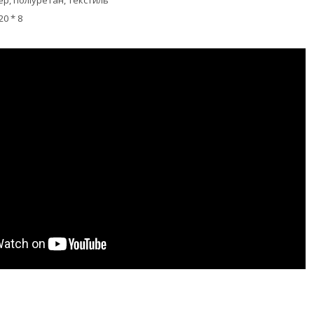
ер, поліуретан, текстиль
20 * 8