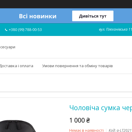
вул. Плеханівська 11
+380 (99) 788-00-53
ксесуари
Доставка і оплата
Умови повернення та обміну товарів
Чоловіча сумка че
1 000 ₴
Немає в наявності
Код:
a-LT2021