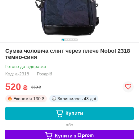
Сумка чоловіча слінг через плече Nobol 2318
темно-синя
Готово до відправки
Код: a-2318
Роздріб
520
₴
650 ₴
Економія
130 ₴
Залишилось
43 дні
Купити
або
Купити з