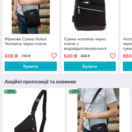
Фірмова Сумка Nobol
Сумка чоловіча через
Чоло
Чоловіча через плече
плече з
чере
водовідштовхувальної
сумк
тканини з USB-виходом
чор
600
640
660
₴
₴
750 ₴
800 ₴
Nobol 2298 чорний
Купити
Купити
Акційні пропозиції та новинки
–20%
–20%