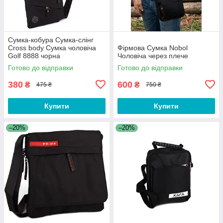
Сумка-кобура Сумка-слінг
Cross body Сумка чоловіча
Фірмова Сумка Nobol
Golf 8888 чорна
Чоловіча через плече
Готово до відправки
Готово до відправки
380
600
₴
₴
475 ₴
750 ₴
Купити
Купити
–20%
–20%