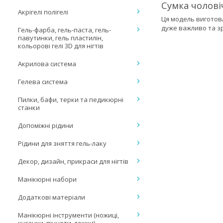
Сумка чолові
Акрігелі полігелі
Ця модель виготовл
дуже важливо та зр
Гель-фарба, гель-паста, гель-
павутинки, гель пластилін,
кольорові гелі 3D для нігтів
Акрилова система
Гелева система
Пилки, бафи, терки та педикюрні
станки
Допоміжні рідини
Рідини для зняття гель-лаку
Декор, дизайн, прикраси для нігтів
Манікюрні набори
Додаткові матеріали
Манікюрні інструменти (ножиці,