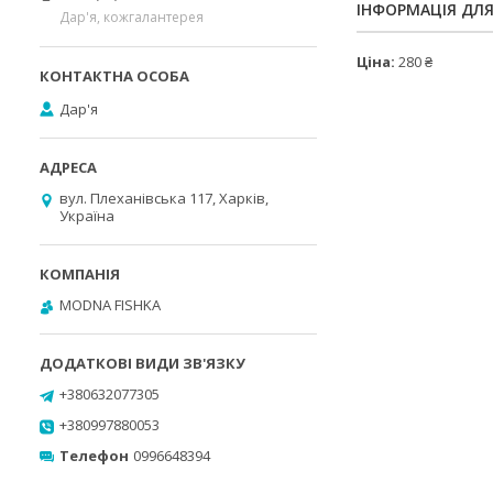
ІНФОРМАЦІЯ ДЛ
Дар'я, кожгалантерея
Ціна:
280 ₴
Дар'я
вул. Плеханівська 117, Харків,
Україна
MODNA FISHKA
+380632077305
+380997880053
Телефон
0996648394