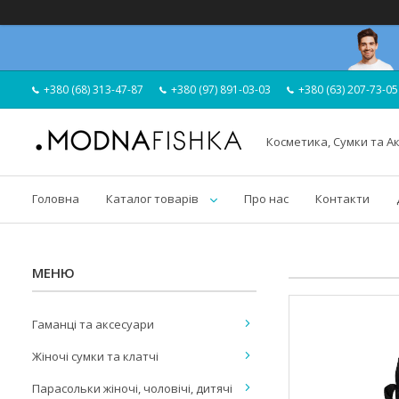
+380 (68) 313-47-87
+380 (97) 891-03-03
+380 (63) 207-73-05
Косметика, Сумки та А
Головна
Каталог товарів
Про нас
Контакти
Гаманці та аксесуари
Жіночі сумки та клатчі
Парасольки жіночі, чоловічі, дитячі