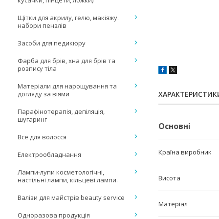
кусачки, пінцети, ложки)
Щітки для акрилу, гелю, макіяжу.
набори пензлів
Засоби для педикюру
Фарба для брів, хна для брів та
розпису тіла
Матеріали для нарощування та
догляду за віями
ХАРАКТЕРИСТИК
Парафінотерапія, депіляція,
шугаринг
Основні
Все для волосся
Країна виробник
Електрообладнання
Лампи-лупи косметологічні,
Висота
настільні лампи, кільцеві лампи.
Валізи для майстрів beauty service
Матеріал
Одноразова продукція