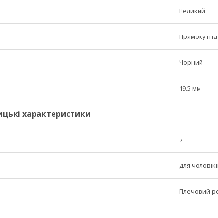
Великий
Прямокутна
Чорний
19.5 мм
ицькі характеристики
7
Для чоловікі
Плечовий р