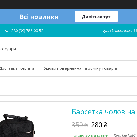
вул. Плеханівська 11
+380 (99) 788-00-53
ксесуари
Доставка і оплата
Умови повернення та обміну товарів
Барсетка чоловіча
350 ₴
280 ₴
Готово до відправки
Код:
big П№3