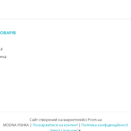
ОВАРІВ
ці
анці
Сайт створений на маркетплейсі
Prom.ua
MODNA FISHKA |
Поскаржитися на контент
|
Політика конфіденційності
Select Language
▼