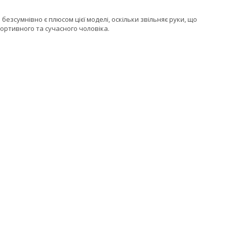
езсумнівно є плюсом цієї моделі, оскільки звільняє руки, що
портивного та сучасного чоловіка.