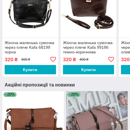
Жіноча маленька сумочка
Жіноча маленька сумочка
Жіно
через плече Kafa 68199
через плече Kafa 99186
чере
чорна
темно-коричнева
олив
320
320
320
₴
₴
400 ₴
400 ₴
Купити
Купити
Акційні пропозиції та новинки
–20%
–20%