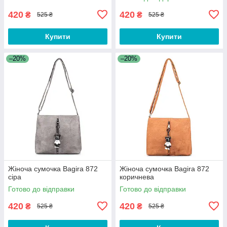
420
420
₴
₴
525 ₴
525 ₴
Купити
Купити
–20%
–20%
Жіноча сумочка Bagira 872
Жіноча сумочка Bagira 872
сіра
коричнева
Готово до відправки
Готово до відправки
420
420
₴
₴
525 ₴
525 ₴