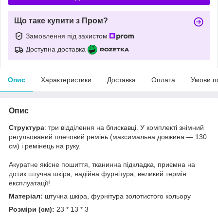
Що таке купити з Пром?
Замовлення під захистом
Доступна доставка
Опис
Характеристики
Доставка
Оплата
Умови п
Опис
Структура
: три відділення на блискавці. У комплекті знімний
регульований плечовий ремінь (максимальна довжина — 130
см) і ремінець на руку.
Акуратне якісне пошиття, тканинна підкладка, приємна на
дотик штучна шкіра, надійна фурнітура, великий термін
експлуатації!
Матеріал:
штучна шкіра, фурнітура золотистого кольору
Розміри (см):
23 * 13 * 3