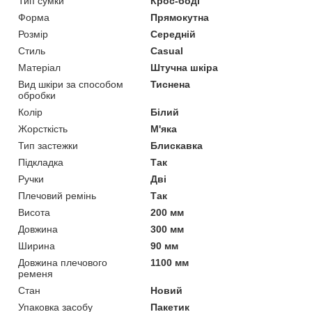
Тип сумки
Крос-боді
Форма
Прямокутна
Розмір
Середній
Стиль
Casual
Матеріал
Штучна шкіра
Вид шкіри за способом
Тиснена
обробки
Колір
Білий
Жорсткість
М'яка
Тип застежки
Блискавка
Підкладка
Так
Ручки
Дві
Плечовий ремінь
Так
Висота
200 мм
Довжина
300 мм
Ширина
90 мм
Довжина плечового
1100 мм
ременя
Стан
Новий
Упаковка засобу
Пакетик