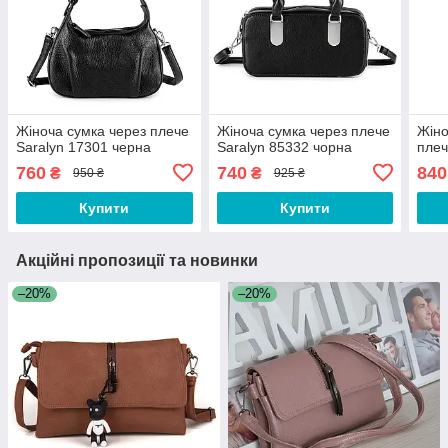
Жіноча сумка через плече
Жіноча сумка через плече
Жіно
Saralyn 17301 черна
Saralyn 85332 чорна
плеч
760
740
840
₴
₴
950 ₴
925 ₴
Купити
Купити
Акційні пропозиції та новинки
–20%
–20%