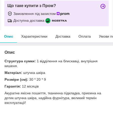
Що таке купити з Пром?
Замовлення під захистом
Доступна доставка
Опис
Характеристики
Доставка
Оплата
Умови п
Опис
Структура сумки:
1 відділення на блискавці, внутрішня
кишеня.
Матеріал:
штучна шкіра
Розміри (см):
30 * 20 * 9
Гарантія:
12 місяців
Акуратне якісне пошиття, тканинна підкладка, приємна на
дотик штучна шкіра, надійна фурнітура, великий термін
експлуатації!