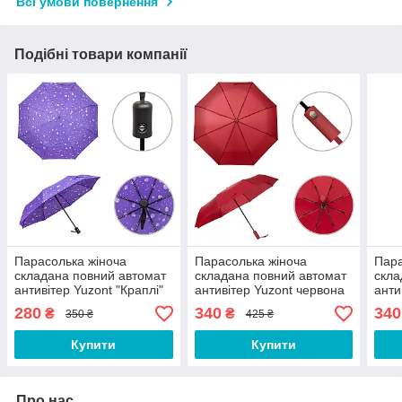
Всі умови повернення
Подібні товари компанії
Парасолька жіноча
Парасолька жіноча
Пара
складана повний автомат
складана повний автомат
скла
антивітер Yuzont "Краплі"
антивітер Yuzont червона
анти
9999 синя
(1757)
(175
280
340
340
₴
₴
350 ₴
425 ₴
Купити
Купити
Про нас