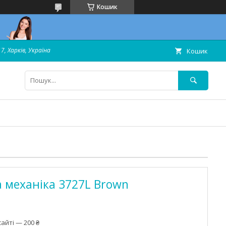
Кошик
7, Харків, Україна
Кошик
 механіка 3727L Brown
айті — 200 ₴