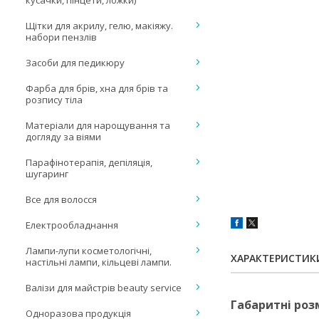
кусачки, пінцети, ложки)
Щітки для акрилу, гелю, макіяжу.
набори пензлів
Засоби для педикюру
Фарба для брів, хна для брів та
розпису тіла
Матеріали для нарощування та
догляду за віями
Парафінотерапія, депіляція,
шугаринг
Все для волосся
Електрообладнання
Лампи-лупи косметологічні,
ХАРАКТЕРИСТИК
настільні лампи, кільцеві лампи.
Валізи для майстрів beauty service
Габаритні роз
Одноразова продукція