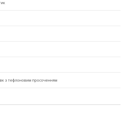
тик
вк з тефлоновим просоченням