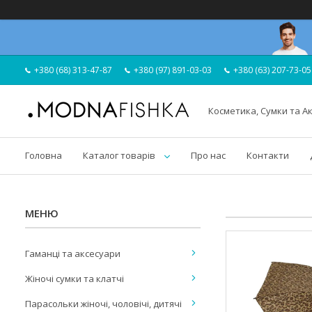
+380 (68) 313-47-87
+380 (97) 891-03-03
+380 (63) 207-73-05
Косметика, Сумки та А
Головна
Каталог товарів
Про нас
Контакти
Гаманці та аксесуари
Жіночі сумки та клатчі
Парасольки жіночі, чоловічі, дитячі