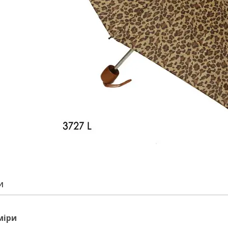
И
міри