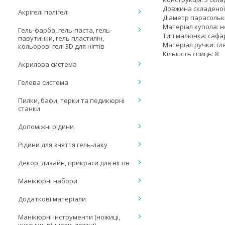
Довжина складеної 
Акрігелі полігелі
Діаметр парасольки
Матеріал купола: 
Гель-фарба, гель-паста, гель-
Тип малюнка: сафар
павутинки, гель пластилін,
Матеріал ручки: гл
кольорові гелі 3D для нігтів
Кількість спиць: 8
Акрилова система
Гелева система
Пилки, бафи, терки та педикюрні
станки
Допоміжні рідини
Рідини для зняття гель-лаку
Декор, дизайн, прикраси для нігтів
Манікюрні набори
Додаткові матеріали
Манікюрні інструменти (ножиці,