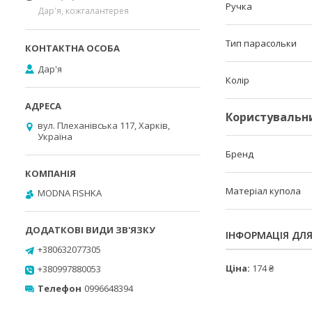
Ручка
Дар'я, кожгалантерея
Тип парасольки
Дар'я
Колір
Користувальн
вул. Плеханівська 117, Харків,
Україна
Бренд
Матеріал купола
MODNA FISHKA
ІНФОРМАЦІЯ ДЛ
+380632077305
Ціна:
174 ₴
+380997880053
Телефон
0996648394