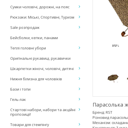
Сумки чоловічі, дорожні, на пояс
Рюкзаки: Міські, Спортивні, Туризм
Sale розпродаж
Бейсболки, кепки, панами
Теплі головні убори
Оригінальні рукавиці, рукавички
Шкарпетки жіночі, чоловічі, дитячі
Нижня білизна для чоловіків
Бази і топи
Гель-лак
Парасолька ж
Стартові набори, набори та акційні
Бренд: RST
пропозиції!
Різновид парасоль
Механізм: складан
Товари для стемпінгу
Конструкція: 3 скл