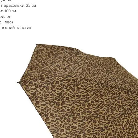
парасольки: 25 см
: 100 см
нейлон
і (лео)
янсовий пластик.