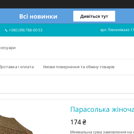
вул. Плеханівська 11
+380 (99) 788-00-53
ксесуари
Доставка і оплата
Умови повернення та обміну товарів
Парасолька жіноча
174 ₴
Мінімальна сума замовлення на с