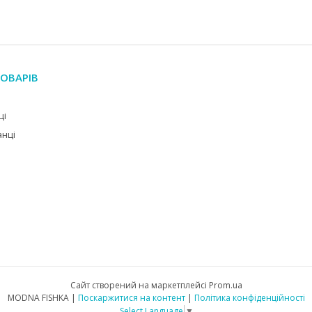
ОВАРІВ
ці
анці
Сайт створений на маркетплейсі
Prom.ua
MODNA FISHKA |
Поскаржитися на контент
|
Політика конфіденційності
Select Language
▼