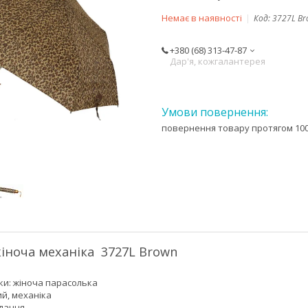
Немає в наявності
Код:
3727L B
+380 (68) 313-47-87
Дар'я, кожгалантерея
повернення товару протягом 100
іноча механіка 3727L Brown
ки: жіноча парасолька
ий, механіка
адання