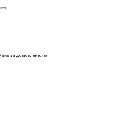
rown
 днів
за домовленістю