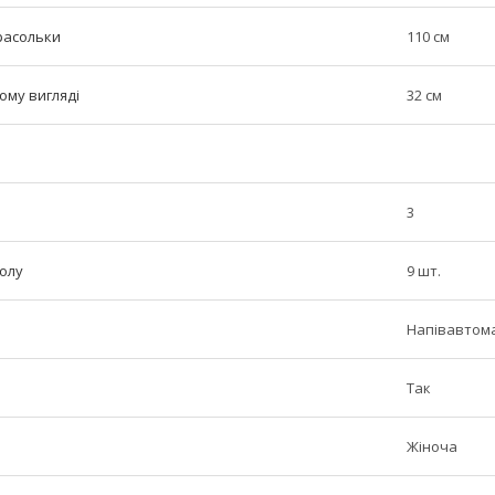
расольки
110 см
ому вигляді
32 см
3
полу
9 шт.
Напівавтом
Так
Жіноча