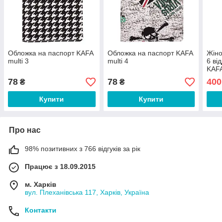
Обложка на паспорт KAFA
Обложка на паспорт KAFA
Жіно
multi 3
multi 4
6 ві
KAF
78
78
400
₴
₴
Купити
Купити
Про нас
98% позитивних з 766 відгуків за рік
Працює з 18.09.2015
м. Харків
вул. Плеханівська 117, Харків, Україна
Контакти