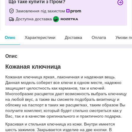
Що таке купити з Пром?
Замовлення під захистом
Доступна доставка
Опис
Характеристики
Доставка
Оплата
Умови п
Опис
Кожаная ключница
Кожаная ключница яркая, лаконичная и надежная вещь.
Данная модель соберет все ключи в одном месте, надежно
защищает целостность как карманов, так и ключей.
Многообразие расцветок дает возможность выбрать ключницу
на любой вкус, а также вы сможете подобрать визитницу и
обложку на паспорт в таких же расцветках, таким образом Вы
получите комплект, который будет стильно смотреться как у
Вас, так и в качестве оригинального и практичного подарка.
Красивая и стильная ключница из кожи. Внутри имеется
шесть зажимов. Закрывается изделие на две кнопки. В