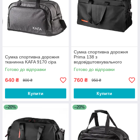
Сумка спортивна дорожня
Сумка спортивна дорожня
Prima 138 з
тканинна KAFA 9170 сіра
водовідштовхувального
поліестеру, чорна
Готово до відправки
Готово до відправки
640
760
₴
₴
800 ₴
950 ₴
Купити
Купити
–20%
–20%