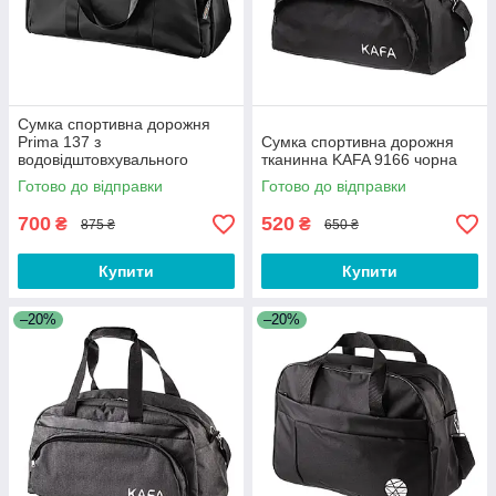
Сумка спортивна дорожня
Prima 137 з
Сумка спортивна дорожня
водовідштовхувального
тканинна KAFA 9166 чорна
поліестеру, чорна
Готово до відправки
Готово до відправки
700
520
₴
₴
875 ₴
650 ₴
Купити
Купити
–20%
–20%