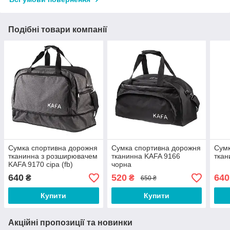
Подібні товари компанії
Сумка спортивна дорожня
Сумка спортивна дорожня
Сумк
тканинна з розширювачем
тканинна KAFA 9166
ткан
KAFA 9170 сіра (fb)
чорна
640
520
640
₴
₴
650 ₴
Купити
Купити
Акційні пропозиції та новинки