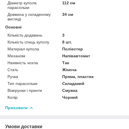
Діаметр купола
112 см
парасольки
Довжина у складеному
34 см
вигляді
Основні
Кількість додавань
3
Кількість спиць куполу
8 шт.
Матеріал купола
Поліестер
Механізм
Напівавтомат
Наявність чохла
Так
Стать
Жіноча
Ручка
Пряма, пластик
Тип парасольки
Складаний
Візерунки і принти
Смужка
Колір
Чорний
Приховати
Умови доставки