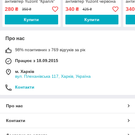
антивітер Yuzont "Краплі"
антивітер Yuzont червона
анти
9999 синя
(1757)
(175
280
340
340
₴
₴
350 ₴
425 ₴
Купити
Купити
Про нас
98% позитивних з 769 відгуків за рік
Працює з 18.09.2015
м. Харків
вул. Плеханівська 117, Харків, Україна
Контакти
Про нас
Контакти