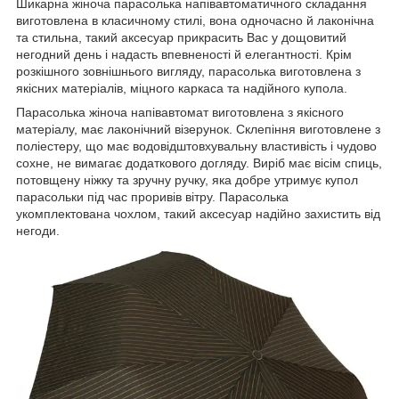
Шикарна жіноча парасолька напівавтоматичного складання
виготовлена в класичному стилі, вона одночасно й лаконічна
та стильна, такий аксесуар прикрасить Вас у дощовитий
негодний день і надасть впевненості й елегантності. Крім
розкішного зовнішнього вигляду, парасолька виготовлена з
якісних матеріалів, міцного каркаса та надійного купола.
Парасолька жіноча напівавтомат виготовлена з якісного
матеріалу, має лаконічний візерунок. Склепіння виготовлене з
поліестеру, що має водовідштовхувальну властивість і чудово
сохне, не вимагає додаткового догляду. Виріб має вісім спиць,
потовщену ніжку та зручну ручку, яка добре утримує купол
парасольки під час проривів вітру. Парасолька
укомплектована чохлом, такий аксесуар надійно захистить від
негоди.