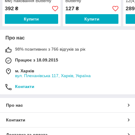
мм) паковання Butterfly
Butterfly
12(4
392
127
289
₴
₴
Купити
Купити
Про нас
98% позитивних з 766 відгуків за рік
Працює з 18.09.2015
м. Харків
вул. Плеханівська 117, Харків, Україна
Контакти
Про нас
Контакти
Доставка та оплата