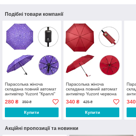
Подібні товари компанії
Парасолька жіноча
Парасолька жіноча
Пара
складана повний автомат
складана повний автомат
скла
антивітер Yuzont "Краплі"
антивітер Yuzont червона
анти
9999 синя
(1757)
(175
280
340
340
₴
₴
350 ₴
425 ₴
Купити
Купити
Акційні пропозиції та новинки