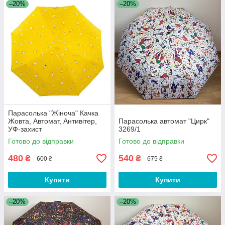
–20%
–20%
Парасолька "Жіноча" Качка
Жовта, Автомат, Антивітер,
Парасолька автомат "Цирк"
УФ-захист
3269/1
Готово до відправки
Готово до відправки
480
540
₴
₴
600 ₴
675 ₴
Купити
Купити
–20%
–20%