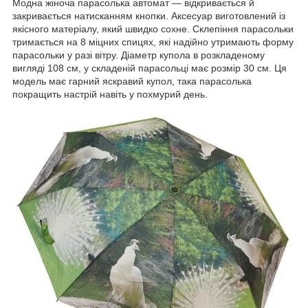
Модна жіноча парасолька автомат — відкривається й
закривається натисканням кнопки. Аксесуар виготовлений із
якісного матеріалу, який швидко сохне. Склепіння парасольки
тримається на 8 міцних спицях, які надійно утримають форму
парасольки у разі вітру. Діаметр купола в розкладеному
вигляді 108 см, у складеній парасольці має розмір 30 см. Ця
модель має гарний яскравий купол, така парасолька
покращить настрій навіть у похмурий день.