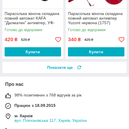
Парасолька жіноча складана
Парасолька жіноча складана
повний автомат KAFA
повний автомат антивітер
"Далматин" антивітер, УФ-
Yuzont червона (1757)
захист (3323)
Готово до відправки
Готово до відправки
420
340
₴
₴
525 ₴
425 ₴
Купити
Купити
Показати ще
Про нас
98% позитивних з 768 відгуків за рік
Працює з 18.09.2015
м. Харків
вул. Плеханівська 117, Харків, Україна