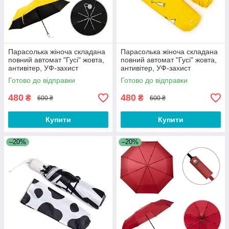
Парасолька жіноча складана
Парасолька жіноча складана
повний автомат "Гусі" жовта,
повний автомат "Гусі" жовта,
антивітер, УФ-захист
антивітер, УФ-захист
Готово до відправки
Готово до відправки
480
480
₴
₴
600 ₴
600 ₴
Купити
Купити
–20%
–20%