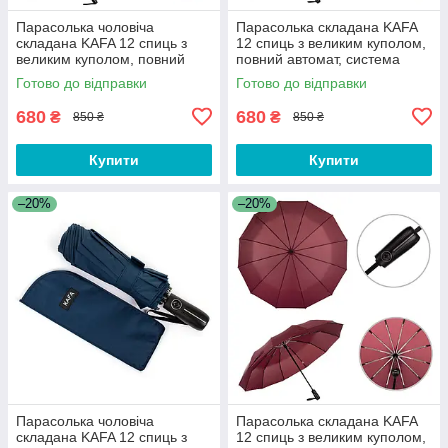
Парасолька чоловіча
Парасолька складана KAFA
складана KAFA 12 спиць з
12 спиць з великим куполом,
великим куполом, повний
повний автомат, система
автомат, система антивітер,
антивітер, сіра (3260)
Готово до відправки
Готово до відправки
чорний (3260)
680
680
₴
₴
850 ₴
850 ₴
Купити
Купити
–20%
–20%
Парасолька чоловіча
Парасолька складана KAFA
складана KAFA 12 спиць з
12 спиць з великим куполом,