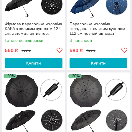
Фірмова парасолька чоловіча
Парасолька чоловіча
KAFA з великим куполом 122
складана з великим куполом
см, автомат, антивітер,
112 см повний автомат
чорний
антивітер Parachase синя
Готово до відправки
В наявності
(3203)
560
580
₴
₴
700 ₴
725 ₴
Купити
Купити
–20%
–20%