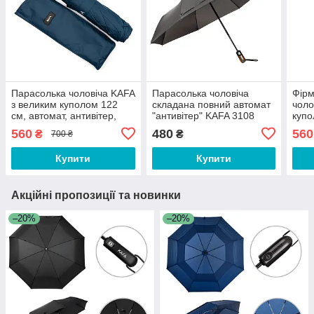
Парасолька чоловіча KAFA
Парасолька чоловіча
Фірм
з великим куполом 122
складана повний автомат
чоло
см, автомат, антивітер,
"антивітер" KAFA 3108
купо
темно-синя
сірий (fb)
анти
560
480
560
₴
₴
700 ₴
Купити
Купити
Акційні пропозиції та новинки
–20%
–20%