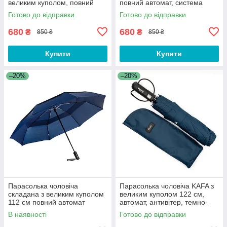
великим куполом, повний
повний автомат, система
автомат, система антивітер,
антивітер, бордовий (3260)
Готово до відправки
Готово до відправки
синій (3260)
680
680
₴
₴
850 ₴
850 ₴
Купити
Купити
–20%
–20%
Парасолька чоловіча
Парасолька чоловіча KAFA з
складана з великим куполом
великим куполом 122 см,
112 см повний автомат
автомат, антивітер, темно-
антивітер Parachase 3203
синя
В наявності
Готово до відправки
синій