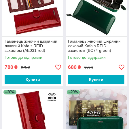
Гаманець жіночий шкіряний
Гаманець жіночий шкіряний
лаковий Kafa з RFID
лаковий Kafa з RFID
захистом (AE031 red)
захистом (BC74 green)
Готово до відправки
Готово до відправки
780
680
₴
₴
975 ₴
850 ₴
Купити
Купити
–20%
–20%