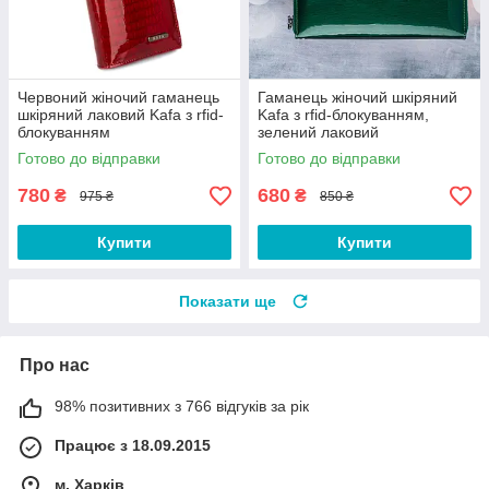
Червоний жіночий гаманець
Гаманець жіночий шкіряний
шкіряний лаковий Kafa з rfid-
Kafa з rfid-блокуванням,
блокуванням
зелений лаковий
Готово до відправки
Готово до відправки
780
680
₴
₴
975 ₴
850 ₴
Купити
Купити
Показати ще
Про нас
98% позитивних з 766 відгуків за рік
Працює з 18.09.2015
м. Харків