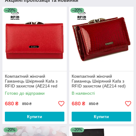
Акційні пропозиції та новинки
–20%
–20%
Компактний жіночий
Компактний жіночий
Гаманець Шкіряний Kafa з
Гаманець Шкіряний Kafa з
RFID захистом (AE214 red
RFID захистом (AE214 red)
mat)
Готово до відправки
В наявності
680
680
₴
₴
850 ₴
850 ₴
Купити
Купити
–20%
–20%