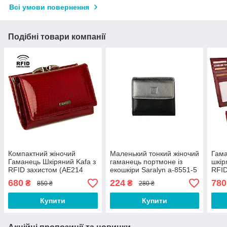
Всі умови повернення
Подібні товари компанії
Компактний жіночий
Маленький тонкий жіночий
Гама
Гаманець Шкіряний Kafa з
гаманець портмоне із
шкір
RFID захистом (AE214
екошкіри Saralyn a-8551-5
RFID
red)
чорно-сріблястий
red)
680
224
780
₴
₴
850 ₴
280 ₴
Купити
Купити