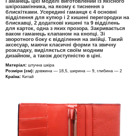
Гаманець цієї моделі виготовлений із якісного
шкірозамінника, на якому є тиснення з
блискітками. Усередині гаманця є 4 основні
відділення для купюр і 2 кишені перегородки на
блискавці, 2 додаткові кишені та 9 відділень
для карток, одна з яких прозора. Закривається
ваком гаманець клапаном на кнопці. Зі
зворотного боку є відділення на змійці. Такий
аксесуар, маючи класичні форми та звичну
розкладку, виділяється своїм модним
дизайном, а також доступністю в ціні.
Матеріал:
штучна шкіра
Розміри (см):
довжина — 18,5, ширина — 9, глибина — 2
Країна:
Китай