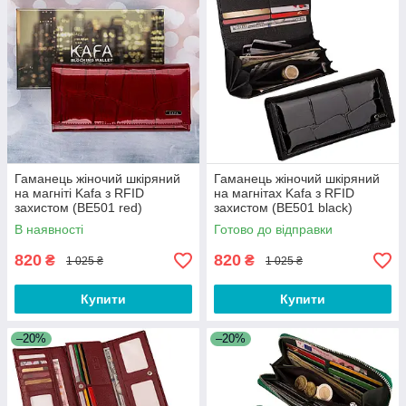
Гаманець жіночий шкіряний
Гаманець жіночий шкіряний
на магніті Kafa з RFID
на магнітах Kafa з RFID
захистом (BE501 red)
захистом (BE501 black)
В наявності
Готово до відправки
820
820
₴
₴
1 025 ₴
1 025 ₴
Купити
Купити
–20%
–20%