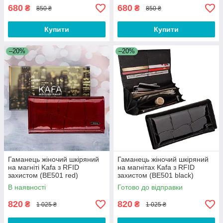
680
680
₴
₴
850 ₴
850 ₴
Купити
Купити
–20%
–20%
Гаманець жіночий шкіряний
Гаманець жіночий шкіряний
на магніті Kafa з RFID
на магнітах Kafa з RFID
захистом (BE501 red)
захистом (BE501 black)
В наявності
Готово до відправки
820
820
₴
₴
1 025 ₴
1 025 ₴