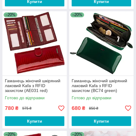
Купити
Купити
–20%
–20%
Гаманець жіночий шкіряний
Гаманець жіночий шкіряний
лаковий Kafa з RFID
лаковий Kafa з RFID
захистом (AE031 red)
захистом (BC74 green)
Готово до відправки
Готово до відправки
780
680
₴
₴
975 ₴
850 ₴
Купити
Купити
–20%
–20%