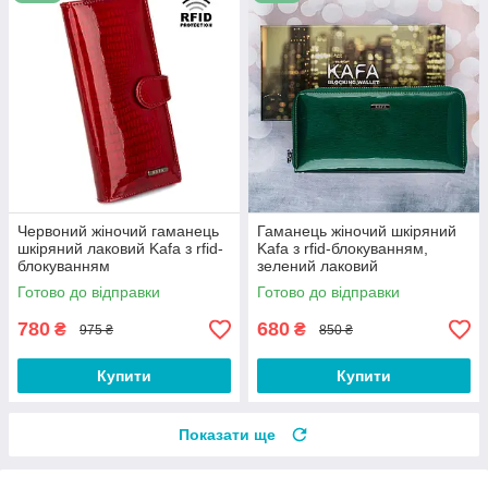
Червоний жіночий гаманець
Гаманець жіночий шкіряний
шкіряний лаковий Kafa з rfid-
Kafa з rfid-блокуванням,
блокуванням
зелений лаковий
Готово до відправки
Готово до відправки
780
680
₴
₴
975 ₴
850 ₴
Купити
Купити
Показати ще