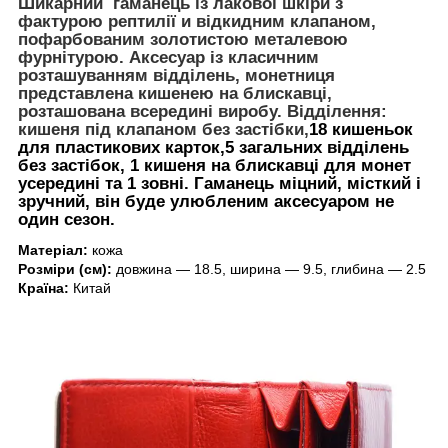
Шикарний гаманець із лакової шкіри з
фактурою рептилії и відкидним клапаном,
пофарбованим золотистою металевою
фурнітурою. Аксесуар із класичним
розташуванням відділень, монетниця
представлена кишенею на блискавці,
розташована всередині виробу. Відділення:
кишеня під клапаном без застібки,
18 кишеньок
для пластикових карток,5 загальних відділень
без застібок, 1 кишеня на блискавці для монет
усередині та 1 зовні. Гаманець міцний, місткий і
зручний, він буде улюбленим аксесуаром не
один сезон.
Матеріал:
кожа
Розміри (см):
довжина — 18.5, ширина — 9.5, глибина — 2.5
Країна:
Китай