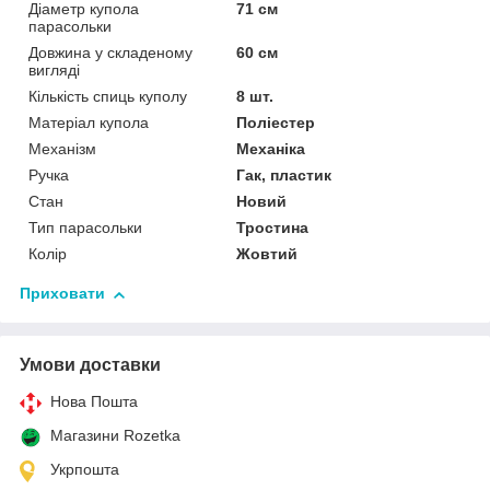
Діаметр купола
71 см
парасольки
Довжина у складеному
60 см
вигляді
Кількість спиць куполу
8 шт.
Матеріал купола
Поліестер
Механізм
Механіка
Ручка
Гак, пластик
Стан
Новий
Тип парасольки
Тростина
Колір
Жовтий
Приховати
Умови доставки
Нова Пошта
Магазини Rozetka
Укрпошта