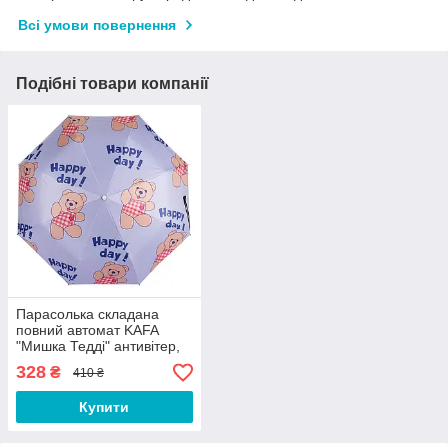
Всі умови повернення
Подібні товари компанії
Парасолька складана
повний автомат KAFA
"Мишка Тедді" антивітер,
УФ-захист (3324)
328
₴
410 ₴
Купити