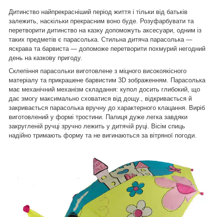
Дитинство найпрекрасніший період життя і тільки від батьків
залежить, наскільки прекрасним воно буде. Розуфарбувати та
перетворити дитинство на казку допоможуть аксесуари, одним із
таких предметів є парасолька.
Стильна дитяча парасолька —
яскрава та барвиста — допоможе перетворити похмурий негодний
день на казкову пригоду.
Склепіння парасольки виготовлене з міцного високоякісного
матеріалу та прикрашене барвистим 3D зображенням. Парасолька
має механічний механізм складання: купол досить глибокий, що
дає змогу максимально сховатися від дощу., відкривається й
закривається парасолька вручну до характерного клацання. Виріб
виготовлений у формі тростини. Палиця дуже легка завдяки
закругленій ручці зручно лежить у дитячій руці. Вісім спиць
надійно тримають форму та не вигинаються за вітряної погоди.