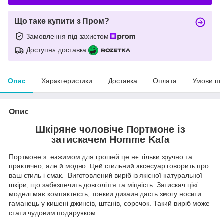
Що таке купити з Пром?
Замовлення під захистом
Доступна доставка
Опис
Характеристики
Доставка
Оплата
Умови п
Опис
Шкіряне чоловіче Портмоне із
затискачем Homme Kafa
Портмоне з еажимом для грошей це не тільки зручно та
практично, але й модно. Цей стильний аксесуар говорить про
ваш стиль і смак. Виготовлений виріб із якісної натуральної
шкіри, що забезпечить довголіття та міцність. Затискач цієї
моделі має компактність, тонкий дизайн дасть змогу носити
гаманець у кишені джинсів, штанів, сорочок. Такий виріб може
стати чудовим подарунком.