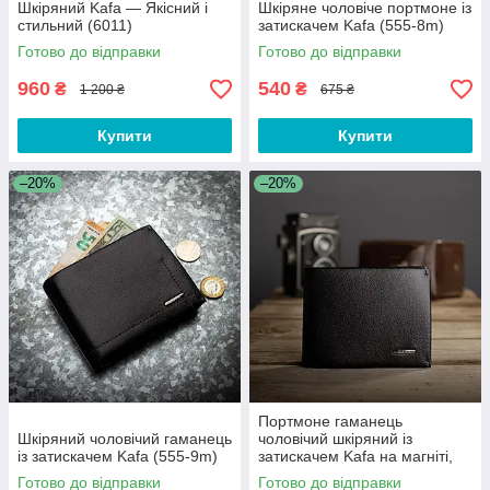
Шкіряний Kafa — Якісний і
Шкіряне чоловіче портмоне із
стильний (6011)
затискачем Kafa (555-8m)
Готово до відправки
Готово до відправки
960
540
₴
₴
1 200 ₴
675 ₴
Купити
Купити
–20%
–20%
Портмоне гаманець
Шкіряний чоловічий гаманець
чоловічий шкіряний із
із затискачем Kafa (555-9m)
затискачем Kafa на магніті,
чорний (555-10m)
Готово до відправки
Готово до відправки