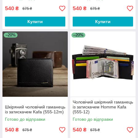
540
540
₴
₴
675 ₴
675 ₴
Купити
Купити
–20%
–20%
Чоловічий шкіряний гаманець
Шкіряний чоловічий гаманець
із затискачем Homme Kafa
із затискачем Kafa (555-12m)
(555-12)
Готово до відправки
Готово до відправки
540
540
₴
₴
675 ₴
675 ₴