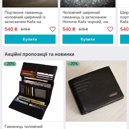
Портмоне гаманець
Чоловічий шкіряний
Шкір
чоловічий шкіряний із
гаманець із затискачем
порт
затискачем Kafa на
Homme Kafa чорний, на
Kafa
магніті, чорний (555-10m)
магніті
540
540
540
₴
₴
675 ₴
675 ₴
Купити
Купити
Акційні пропозиції та новинки
–20%
–20%
Гаманець чоловічий