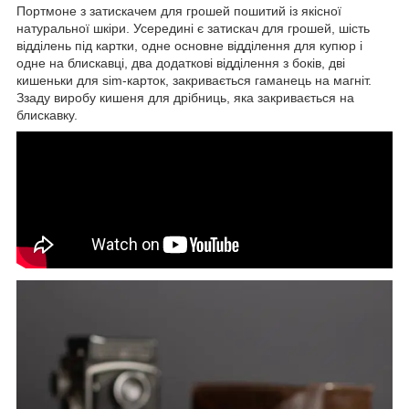
Портмоне з затискачем для грошей пошитий із якісної
натуральної шкіри. Усередині є затискач для грошей, шість
відділень під картки, одне основне відділення для купюр і
одне на блискавці, два додаткові відділення з боків, дві
кишеньки для sim-карток, закривається гаманець на магніт.
Ззаду виробу кишеня для дрібниць, яка закривається на
блискавку.