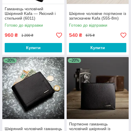
Гаманець чоловічий
Шкіряний Kafa — Якісний і
Шкіряне чоловіче портмоне із
стильний (6011)
затискачем Kafa (555-8m)
Готово до відправки
Готово до відправки
960
540
₴
₴
1 200 ₴
675 ₴
Купити
Купити
–20%
–20%
Портмоне гаманець
Шкіряний чоловічий гаманець
чоловічий шкіряний із