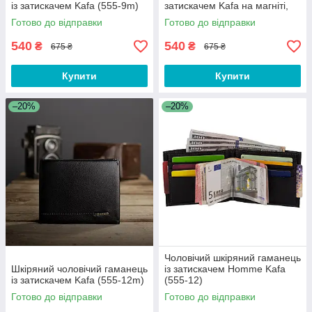
із затискачем Kafa (555-9m)
затискачем Kafa на магніті,
чорний (555-10m)
Готово до відправки
Готово до відправки
540
540
₴
₴
675 ₴
675 ₴
Купити
Купити
–20%
–20%
Чоловічий шкіряний гаманець
Шкіряний чоловічий гаманець
із затискачем Homme Kafa
із затискачем Kafa (555-12m)
(555-12)
Готово до відправки
Готово до відправки