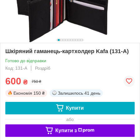
Шкіряний гаманець-картхолдер Kafa (131-A)
Готово до відправки
Код: 131-A
Роздріб
600
₴
750 ₴
Економія
150 ₴
Залишилось
41 день
Купити
або
Купити з