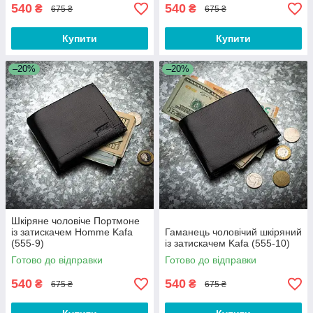
540
540
₴
₴
675 ₴
675 ₴
Купити
Купити
–20%
–20%
Шкіряне чоловіче Портмоне
із затискачем Homme Kafa
Гаманець чоловічий шкіряний
(555-9)
із затискачем Kafa (555-10)
Готово до відправки
Готово до відправки
540
540
₴
₴
675 ₴
675 ₴