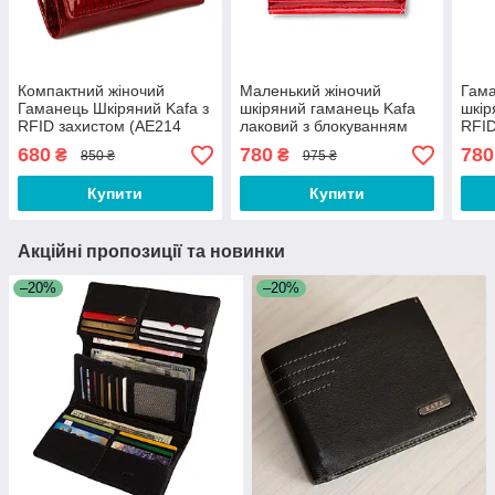
Компактний жіночий
Маленький жіночий
Гама
Гаманець Шкіряний Kafa з
шкіряний гаманець Kafa
шкір
RFID захистом (AE214
лаковий з блокуванням
RFID
red)
RFID-сигналів, червоний
red)
680
780
780
₴
₴
850 ₴
975 ₴
Купити
Купити
Акційні пропозиції та новинки
–20%
–20%