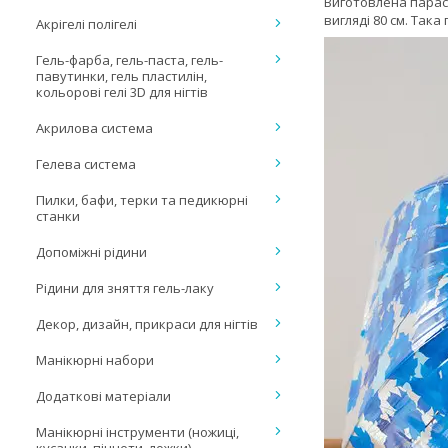
Виготовлена парасо
вигляді 80 см. Така
Акрігелі полігелі
Гель-фарба, гель-паста, гель-
павутинки, гель пластилін,
кольорові гелі 3D для нігтів
Акрилова система
Гелева система
Пилки, бафи, терки та педикюрні
станки
Допоміжні рідини
Рідини для зняття гель-лаку
Декор, дизайн, прикраси для нігтів
Манікюрні набори
Додаткові матеріали
Манікюрні інструменти (ножиці,