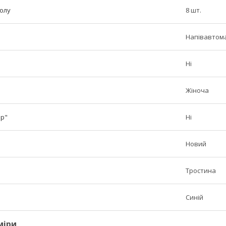
полу
8 шт.
Напівавтом
Ні
Жіноча
ер"
Ні
Новий
Тростина
Синій
міри