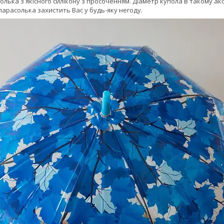
лька з якісного силікону з просоченням. Діаметр купола в такому ак
 парасолька захистить Вас у будь-яку негоду.