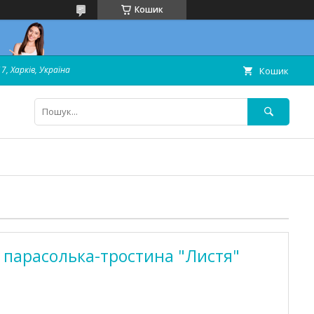
Кошик
7, Харків, Україна
Кошик
 парасолька-тростина "Листя"