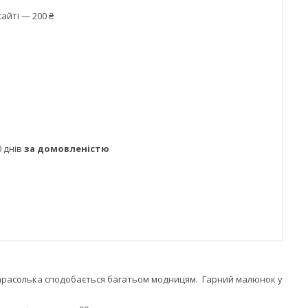
айті — 200 ₴
 днів
за домовленістю
в парасолька сподобається багатьом модницям. Гарний малюнок у