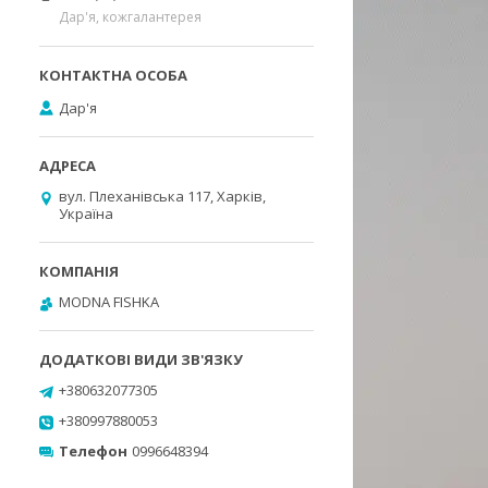
Дар'я, кожгалантерея
Дар'я
вул. Плеханівська 117, Харків,
Україна
MODNA FISHKA
+380632077305
+380997880053
Телефон
0996648394