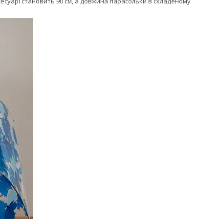
сесуарі становить 90 см, а довжина парасольки в складеному