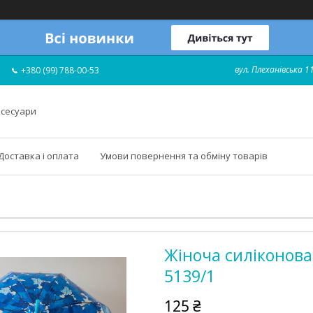
вул. Плеханівська 11
+380 (99) 788-00-53
ксесуари
Доставка і оплата
Умови повернення та обміну товарів
Жіноча силіконова
5139/1
125 ₴