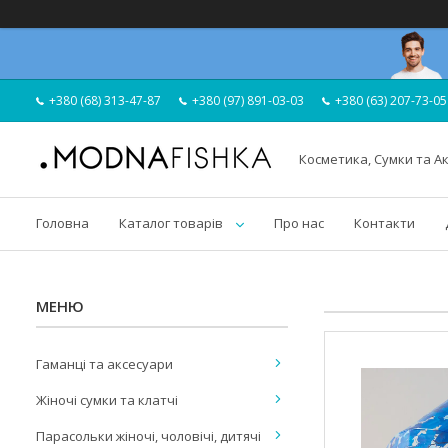
+380 (68) 313-47-87
+380 (97) 891-03-03
+380 (63) 207-73-05
Косметика, Сумки та А
Головна
Каталог товарів
Про нас
Контакти
Гаманці та аксесуари
Жіночі сумки та клатчі
Парасольки жіночі, чоловічі, дитячі