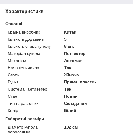
Характеристики
Основні
Країна виробник
Китай
Кількість додавань
3
Кількість спиць куполу
8 шт.
Матеріал купола
Поліестер
Механізм
Автомат
Наявність чохла
Так
Стать
Жіноча
Ручка
Пряма, пластик
Система "антиветер"
Так
Стан
Новий
Тип парасольки
Складаний
Колір
Білий
Габаритні розміри
Діаметр купола
102 см
парасольки