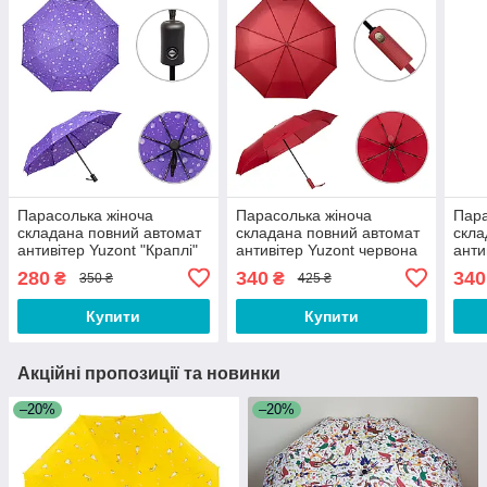
Парасолька жіноча
Парасолька жіноча
Пара
складана повний автомат
складана повний автомат
скла
антивітер Yuzont "Краплі"
антивітер Yuzont червона
анти
9999 синя
(1757)
(175
280
340
340
₴
₴
350 ₴
425 ₴
Купити
Купити
Акційні пропозиції та новинки
–20%
–20%