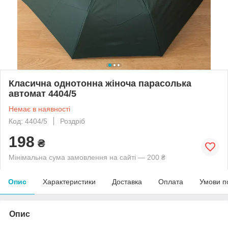
Класична однотонна жіноча парасолька
автомат 4404/5
Немає в наявності
Код: 4404/5
Роздріб
198
₴
Мінімальна сума замовлення на сайті — 200 ₴
Опис
Характеристики
Доставка
Оплата
Умови п
Опис