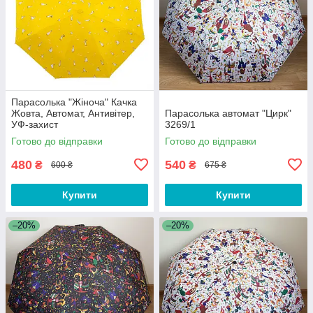
Парасолька "Жіноча" Качка
Жовта, Автомат, Антивітер,
Парасолька автомат "Цирк"
УФ-захист
3269/1
Готово до відправки
Готово до відправки
480
540
₴
₴
600 ₴
675 ₴
Купити
Купити
–20%
–20%