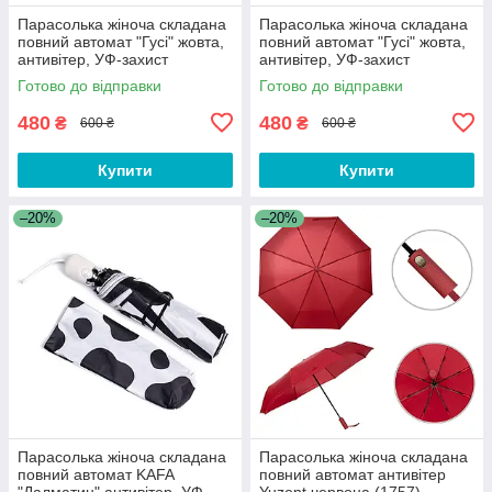
Парасолька жіноча складана
Парасолька жіноча складана
повний автомат "Гусі" жовта,
повний автомат "Гусі" жовта,
антивітер, УФ-захист
антивітер, УФ-захист
Готово до відправки
Готово до відправки
480
480
₴
₴
600 ₴
600 ₴
Купити
Купити
–20%
–20%
Парасолька жіноча складана
Парасолька жіноча складана
повний автомат KAFA
повний автомат антивітер
"Далматин" антивітер, УФ-
Yuzont червона (1757)