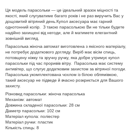
Ця модель парасольки — це ідеальний зразок міцності та
якості, який слугуватиме багато років і не раз виручить Вас у
дощовитий вітряний день.Купол аксесуара має гарний
однотонний колір. З такою парасолькою Ви не тільки будете
надійно захищені від негоди, але й матимете елегантний
зовнішній вигляд.
Парасолька жіноча автомат виготовлена з якісного матеріалу,
не потребує додаткового догляду. Виріб має вісім спиць,
потовщену ніжку та зручну ручку, яка добре утримує купол
парасольки під час проривів вітру. Парасолька має систему
антивітер, що слугує додатковим захистом за вітряної погоди.
Парасолька укомплектована чохлом із білою облямівкою,
такий аксесуар не підведе й вчасно розкриється для Вашого
захисту.
Різновид парасольки: жіноча парасолька
Механізм: автомат
Довжина складеної парасольки: 28 см
Діаметр парасольки: 102 см
Матеріал купола: поліестер
Матеріал ручки: пластик
Кількість спиць: 8