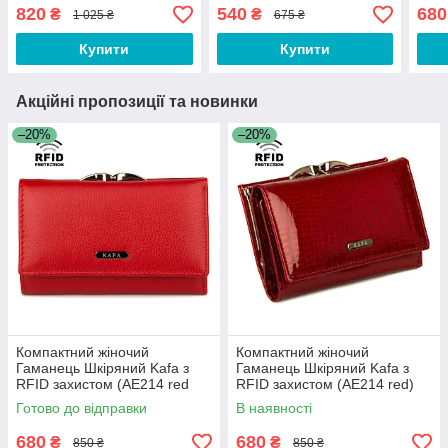
black)
сигн
820
540
680
₴
₴
1 025 ₴
675 ₴
Купити
Купити
Акційні пропозиції та новинки
–20%
–20%
Компактний жіночий
Компактний жіночий
Гаманець Шкіряний Kafa з
Гаманець Шкіряний Kafa з
RFID захистом (AE214 red
RFID захистом (AE214 red)
mat)
Готово до відправки
В наявності
680
680
₴
₴
850 ₴
850 ₴