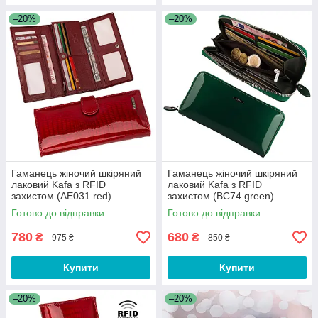
–20%
–20%
Гаманець жіночий шкіряний
Гаманець жіночий шкіряний
лаковий Kafa з RFID
лаковий Kafa з RFID
захистом (AE031 red)
захистом (BC74 green)
Готово до відправки
Готово до відправки
780
680
₴
₴
975 ₴
850 ₴
Купити
Купити
–20%
–20%