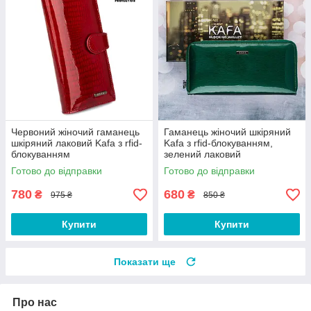
Червоний жіночий гаманець
Гаманець жіночий шкіряний
шкіряний лаковий Kafa з rfid-
Kafa з rfid-блокуванням,
блокуванням
зелений лаковий
Готово до відправки
Готово до відправки
780
680
₴
₴
975 ₴
850 ₴
Купити
Купити
Показати ще
Про нас