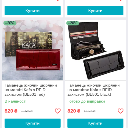
Купити
Купити
–20%
–20%
Гаманець жіночий шкіряний
Гаманець жіночий шкіряний
на магніті Kafa з RFID
на магнітах Kafa з RFID
захистом (BE501 red)
захистом (BE501 black)
В наявності
Готово до відправки
820
820
₴
₴
1 025 ₴
1 025 ₴
Купити
Купити