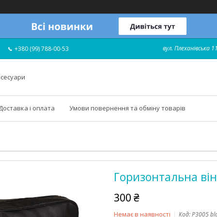
вул. Плеханівська 11
+380 (99) 788-00-53
ксесуари
Доставка і оплата
Умови повернення та обміну товарів
Горизонтальна віні
300 ₴
Немає в наявності
Код:
P3005 bl