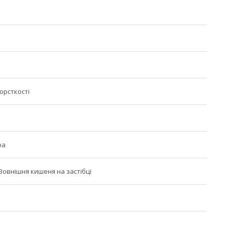
орсткості
ра
 Зовнішня кишеня на застібці