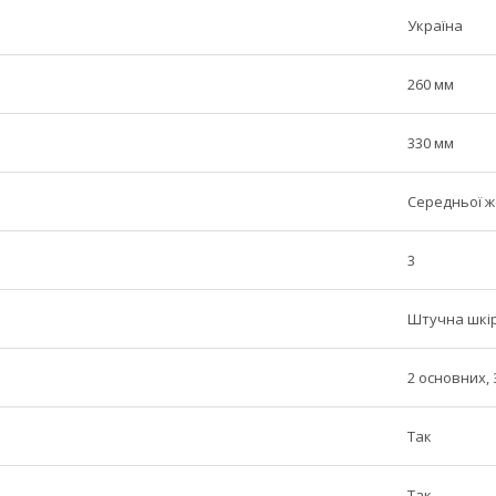
Україна
260 мм
330 мм
Середньої ж
3
Штучна шкі
2 основних,
Так
Так