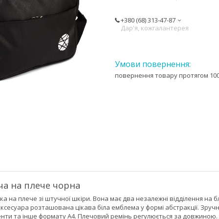
+380 (68) 313-47-87
Дар'я, кожгалантерея
повернення товару протягом 100
ча на плече чорна
а на плече зі штучної шкіри. Вона має два незалежні відділення на 
ксесуара розташована цікава біла емблема у формі абстракції. Зручна
енти та інше формату А4. Плечовий ремінь регулюється за довжиною.