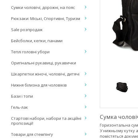
Сумки чоловічі, дорожні, на пояс
Рюкзаки: Міські, Спортивні, Туризм
Sale розпродаж
Бейсболки, кепки, панами
Теплі головні убори
Оригінальні рукавиці, рукавички
Шкарпетки жіночі, чоловічі, дитячі
Нижня білизна для чоловіків
Бази і топи
Гель-лак
Сумка чолові
Стартові набори, набори та акційні
пропозиції!
Горизонтальна сумк
У нижньому кутку а
Товари для стемпінгу
помістяться докум