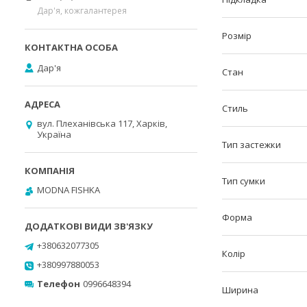
Дар'я, кожгалантерея
Розмір
Дар'я
Стан
Стиль
вул. Плеханівська 117, Харків,
Україна
Тип застежки
Тип сумки
MODNA FISHKA
Форма
+380632077305
Колір
+380997880053
Телефон
0996648394
Ширина