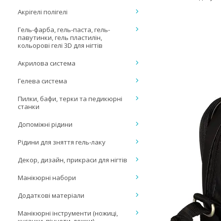
Акрігелі полігелі
Гель-фарба, гель-паста, гель-
павутинки, гель пластилін,
кольорові гелі 3D для нігтів
Акрилова система
Гелева система
Пилки, бафи, терки та педикюрні
станки
Допоміжні рідини
Рідини для зняття гель-лаку
Декор, дизайн, прикраси для нігтів
Манікюрні набори
Додаткові матеріали
Манікюрні інструменти (ножиці,