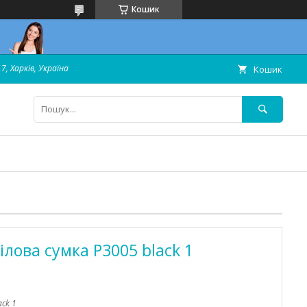
Кошик
7, Харків, Україна
Кошик
лова сумка P3005 black 1
ack 1