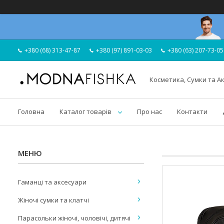
+380 (68) 313-47-87
+380 (97) 891-03-03
+380 (63) 207-73-05
Косметика, Сумки та А
Головна
Каталог товарів
Про нас
Контакти
Гаманці та аксесуари
Жіночі сумки та клатчі
Парасольки жіночі, чоловічі, дитячі