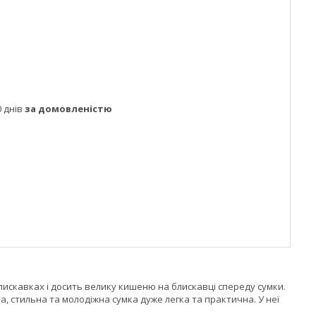
 днів
за домовленістю
блискавках і досить велику кишеню на блискавці спереду сумки.
, стильна та молодіжна сумка дуже легка та практична. У неї