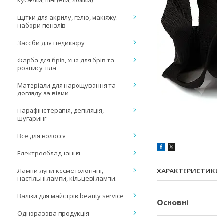
кусачки, пінцети, ложки)
Щітки для акрилу, гелю, макіяжу.
набори пензлів
Засоби для педикюру
Фарба для брів, хна для брів та
розпису тіла
Матеріали для нарощування та
догляду за віями
Парафінотерапія, депіляція,
шугаринг
Все для волосся
Електрообладнання
Лампи-лупи косметологічні,
ХАРАКТЕРИСТИК
настільні лампи, кільцеві лампи.
Валізи для майстрів beauty service
Основні
Одноразова продукція