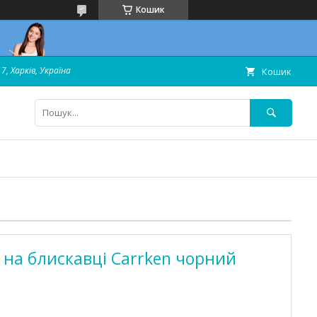
Кошик
7, Харків, Україна
Кошик
на блискавці Carrken чорний