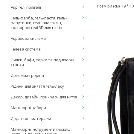
Розміри (см): 19 * 10
Акрігелі полігелі
Гель-фарба, гель-паста, гель-
павутинки, гель пластилін,
кольорові гелі 3D для нігтів
Акрилова система
Гелева система
Пилки, бафи, терки та педикюрні
станки
Допоміжні рідини
Рідини для зняття гель-лаку
Декор, дизайн, прикраси для нігтів
Манікюрні набори
Додаткові матеріали
Манікюрні інструменти (ножиці,