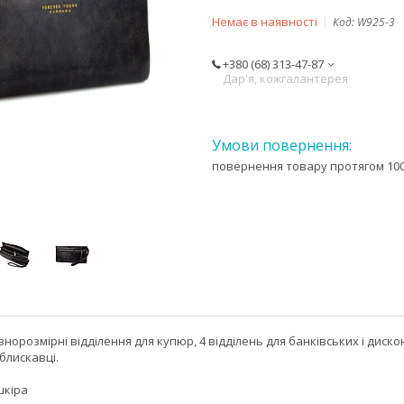
Немає в наявності
Код:
W925-3
+380 (68) 313-47-87
Дар'я, кожгалантерея
повернення товару протягом 100
внорозмірні відділення для купюр, 4 відділень для банківських і диско
блискавці.
шкіра