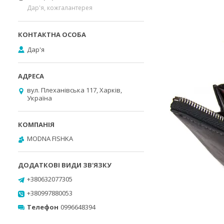
Дар'я, кожгалантерея
Дар'я
вул. Плеханівська 117, Харків,
Україна
MODNA FISHKA
+380632077305
+380997880053
Телефон
0996648394