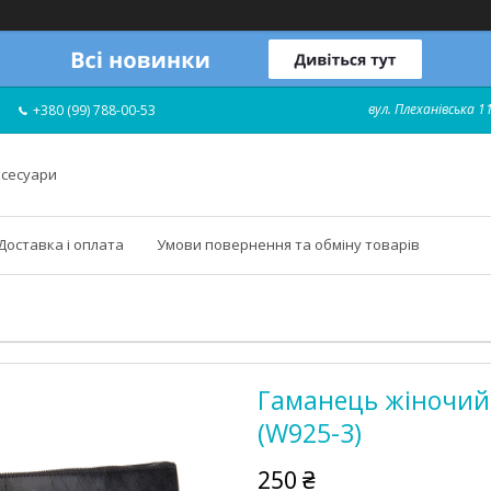
вул. Плеханівська 11
+380 (99) 788-00-53
ксесуари
Доставка і оплата
Умови повернення та обміну товарів
Гаманець жіночий 
(W925-3)
250 ₴