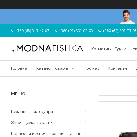
+380 (68) 313-47-87
+380 (97) 891-03-03
+380 (63) 207-73-05
Косметика, Сумки та А
Головна
Каталог товарів
Про нас
Контакти
Гаманці та аксесуари
Жіночі сумки та клатчі
Парасольки жіночі, чоловічі, дитячі