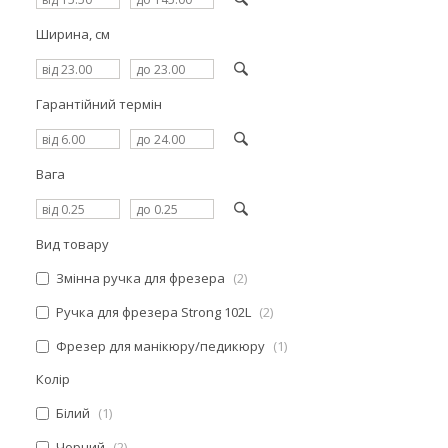
Ширина, см
Гарантійний термін
Вага
Вид товару
Змінна ручка для фрезера
2
Ручка для фрезера Strong 102L
2
Фрезер для манікюру/педикюру
1
Колір
Білий
1
Чорний
2