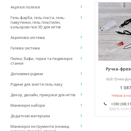
Акрігелі полігелі
Гель-фарба, гель-паста, гель-
павутинки, гель пластилін,
кольорові гелі 3D для нігтів
Акрилова система
Гелева система
Пилки, бафи, терки та педикюрні
станки
Ручка-фрез
Допоміжні рідини
Ручка-фр
Рідини для зняття гель-лаку
1 087
Декор, дизайн, прикраси для нігтів
Немає в на
+380 (68) 3
Манікюрні набори
Дар'я, кож
Додаткові матеріали
Манікюрні інструменти (ножиці,