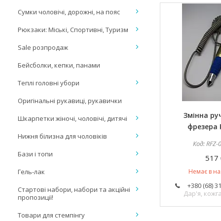
Сумки чоловічі, дорожні, на пояс
Рюкзаки: Міські, Спортивні, Туризм
Sale розпродаж
Бейсболки, кепки, панами
Теплі головні убори
Оригінальні рукавиці, рукавички
Змінна ру
Шкарпетки жіночі, чоловічі, дитячі
фрезера 
Нижня білизна для чоловіків
RFZ-
Бази і топи
517 
Гель-лак
Немає в на
+380 (68) 3
Стартові набори, набори та акційні
Дар'я, кож
пропозиції!
Товари для стемпінгу