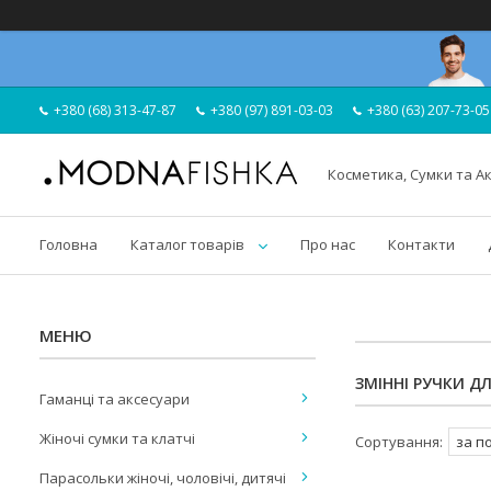
+380 (68) 313-47-87
+380 (97) 891-03-03
+380 (63) 207-73-05
Косметика, Сумки та А
Головна
Каталог товарів
Про нас
Контакти
ЗМІННІ РУЧКИ ДЛ
Гаманці та аксесуари
Жіночі сумки та клатчі
Парасольки жіночі, чоловічі, дитячі