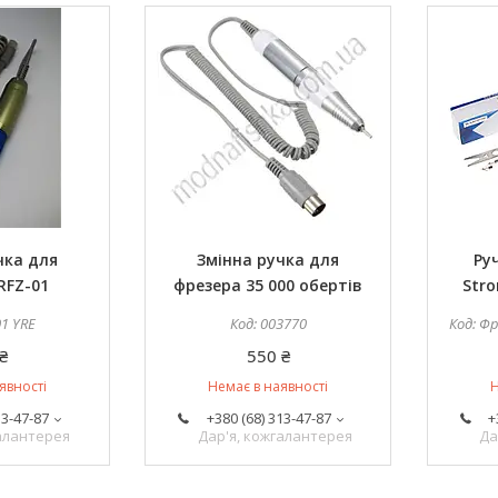
чка для
Змінна ручка для
Ру
RFZ-01
фрезера 35 000 обертів
Stro
01 YRE
003770
Фр
₴
550 ₴
явності
Немає в наявності
Н
13-47-87
+380 (68) 313-47-87
+
галантерея
Дар'я, кожгалантерея
Да