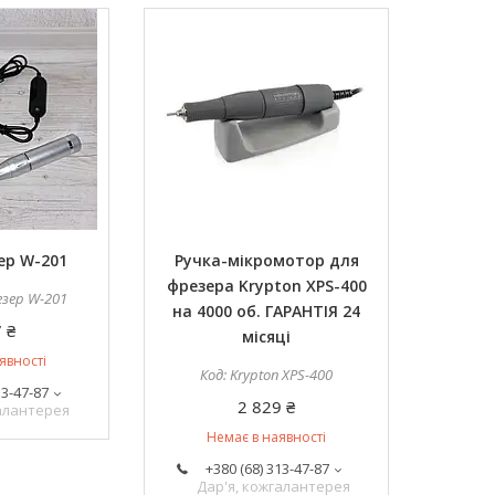
ер W-201
Ручка-мікромотор для
фрезера Krypton XPS-400
езер W-201
на 4000 об. ГАРАНТІЯ 24
 ₴
місяці
явності
Krypton XPS-400
13-47-87
2 829 ₴
галантерея
Немає в наявності
+380 (68) 313-47-87
Дар'я, кожгалантерея