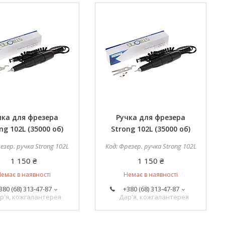
чка для фрезера
Ручка для фрезера
ng 102L (35000 об)
Strong 102L (35000 об)
езер. ручка Strong 102L
Фрезер. ручка Strong 102L
1 150 ₴
1 150 ₴
емає в наявності
Немає в наявності
380 (68) 313-47-87
+380 (68) 313-47-87
р'я, кожгалантерея
Дар'я, кожгалантерея