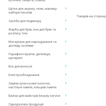
кусачки, пінцети, ложки)
Щітки для акрилу, гелю, макіяжу.
набори пензлів
Засоби для педикюру
Фарба для брів, хна для брів та
розпису тіла
Матеріали для нарощування та
догляду за віями
Парафінотерапія, депіляція,
шугаринг
Все для волосся
Електрообладнання
Лампи-лупи косметологічні,
настільні лампи, кільцеві лампи.
Валізи для майстрів beauty service
Одноразова продукція