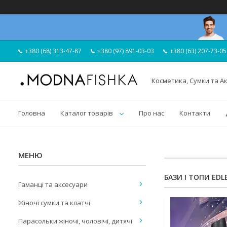
+380 (68) 313-47-87
+380 (97) 891-03-03
+380 (63) 207-73-05
Косметика, Сумки та А
Головна
Каталог товарів
Про нас
Контакти
БАЗИ І ТОПИ EDL
Гаманці та аксесуари
Жіночі сумки та клатчі
Парасольки жіночі, чоловічі, дитячі