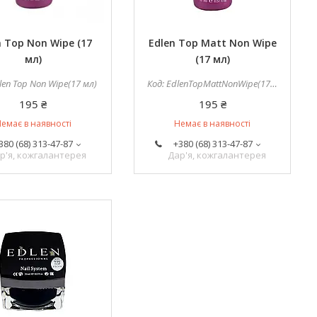
n Top Non Wipe (17
Edlen Top Matt Non Wipe
мл)
(17 мл)
len Top Non Wipe(17 мл)
EdlenTopMattNonWipe(17мл)
195 ₴
195 ₴
емає в наявності
Немає в наявності
380 (68) 313-47-87
+380 (68) 313-47-87
р'я, кожгалантерея
Дар'я, кожгалантерея