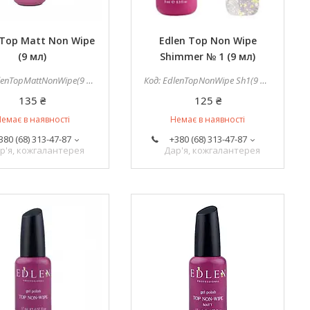
 Top Matt Non Wipe
Edlen Top Non Wipe
(9 мл)
Shimmer № 1 (9 мл)
enTopMattNonWipe(9 мл)
EdlenTopNonWipe Sh1(9 мл)
135 ₴
125 ₴
емає в наявності
Немає в наявності
380 (68) 313-47-87
+380 (68) 313-47-87
р'я, кожгалантерея
Дар'я, кожгалантерея