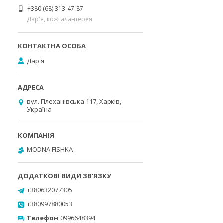
+380 (68) 313-47-87
Дар'я, кожгалантерея
Дар'я
вул. Плеханівська 117, Харків,
Україна
MODNA FISHKA
+380632077305
+380997880053
Телефон
0996648394