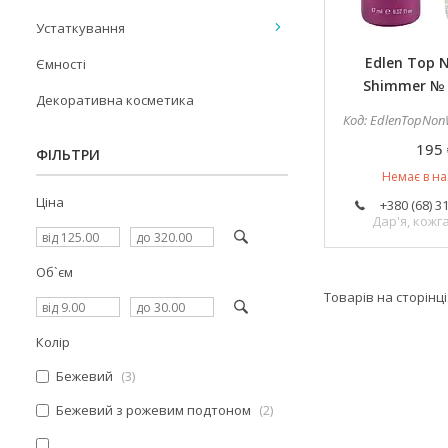
Устаткування
Edlen Top 
Ємності
Shimmer № 1
Декоративна косметика
EdlenTopNonWi
195 
ФІЛЬТРИ
Немає в на
Ціна
+380 (68) 3
Дар'я, кож
Об`єм
Колір
Бежевий
3
Бежевий з рожевим подтоном
2