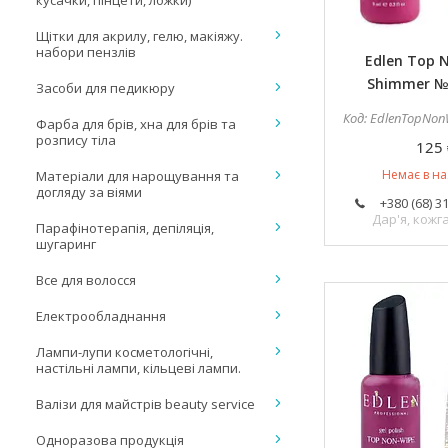
кусачки, пінцети, ложки)
Щітки для акрилу, гелю, макіяжу.
набори пензлів
Edlen Top 
Shimmer № 
Засоби для педикюру
EdlenTopNonWi
Фарба для брів, хна для брів та
розпису тіла
125 
Немає в на
Матеріали для нарощування та
догляду за віями
+380 (68) 3
Дар'я, кож
Парафінотерапія, депіляція,
шугаринг
Все для волосся
Електрообладнання
Лампи-лупи косметологічні,
настільні лампи, кільцеві лампи.
Валізи для майстрів beauty service
Одноразова продукція