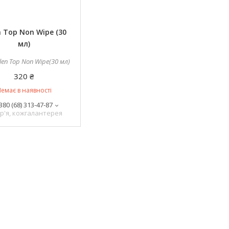
n Top Non Wipe (30
мл)
len Top Non Wipe(30 мл)
320 ₴
емає в наявності
380 (68) 313-47-87
р'я, кожгалантерея