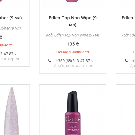
ber (9 мл)
Edlen Top Non Wipe (9
Edlen
мл)
ubber (9 мл)
Edlen Top Non Wipe (9 мл)
Edl
₴
135 ₴
явності
Немає в наявності
Н
13-47-87
галантерея
+380 (68) 313-47-87
+
Дар'я, кожгалантерея
Да