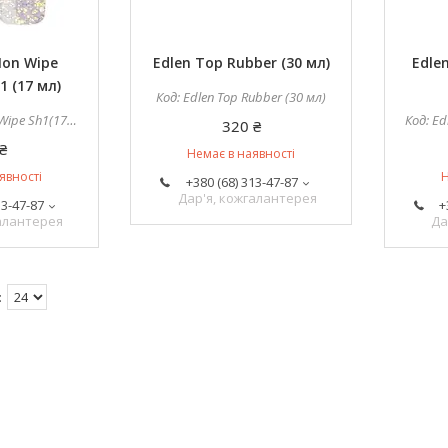
Non Wipe
Edlen Top Rubber (30 мл)
Edle
 (17 мл)
Edlen Top Rubber (30 мл)
pe Sh1(17мл)
Ed
320 ₴
₴
Немає в наявності
явності
Н
+380 (68) 313-47-87
Дар'я, кожгалантерея
13-47-87
+
галантерея
Да