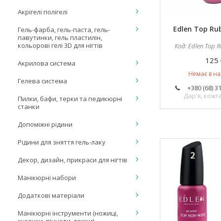
Акрігелі полігелі
Edlen Top Rub
Гель-фарба, гель-паста, гель-
павутинки, гель пластилін,
кольорові гелі 3D для нігтів
Edlen Top R
125 
Акрилова система
Немає в на
Гелева система
+380 (68) 3
Дар'я, кож
Пилки, бафи, терки та педикюрні
станки
Допоміжні рідини
Рідини для зняття гель-лаку
Декор, дизайн, прикраси для нігтів
Манікюрні набори
Додаткові матеріали
Манікюрні інструменти (ножиці,