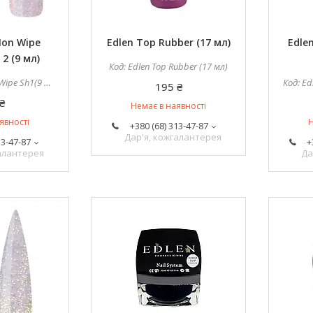
Non Wipe
Edlen Top Rubber (17 мл)
Edle
2 (9 мл)
Edlen Top Rubber (17 мл)
pe Sh1(9 мл)
Ed
195 ₴
₴
Немає в наявності
явності
Н
+380 (68) 313-47-87
Дар'я, кожгалантерея
13-47-87
+
галантерея
Да