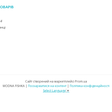
ОВАРІВ
ці
анці
Сайт створений на маркетплейсі
Prom.ua
MODNA FISHKA |
Поскаржитися на контент
|
Політика конфіденційності
Select Language
▼