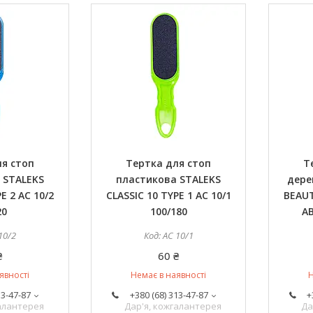
я стоп
Тертка для стоп
Т
 STALEKS
пластикова STALEKS
дере
E 2 AC 10/2
CLASSIC 10 TYPE 1 AC 10/1
BEAUT
20
100/180
AB
10/2
AC 10/1
₴
60 ₴
явності
Немає в наявності
Н
13-47-87
+380 (68) 313-47-87
+
галантерея
Дар'я, кожгалантерея
Да