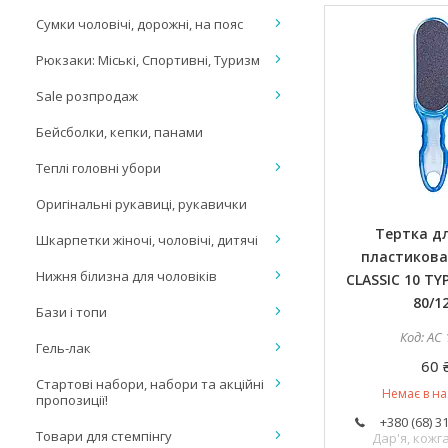
Сумки чоловічі, дорожні, на пояс
Рюкзаки: Міські, Спортивні, Туризм
Sale розпродаж
Бейсболки, кепки, панами
Теплі головні убори
Оригінальні рукавиці, рукавички
Тертка дл
Шкарпетки жіночі, чоловічі, дитячі
пластикова
Нижня білизна для чоловіків
CLASSIC 10 TYP
80/1
Бази і топи
AC 
Гель-лак
60 
Стартові набори, набори та акційні
Немає в на
пропозиції!
+380 (68) 3
Товари для стемпінгу
Дар'я, кож