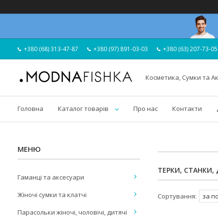
+380 (68) 313-47-87
+380 (97) 891-03-03
+380 (63) 207-73-05
Косметика, Сумки та А
Головна
Каталог товарів
Про нас
Контакти
ТЕРКИ, СТАНКИ,
Гаманці та аксесуари
Жіночі сумки та клатчі
Парасольки жіночі, чоловічі, дитячі