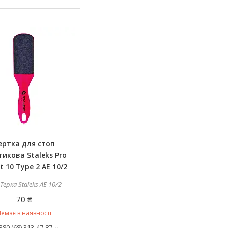
ертка для стоп
тикова Staleks Pro
t 10 Type 2 AE 10/2
Терка Staleks AE 10/2
70 ₴
емає в наявності
380 (68) 313-47-87