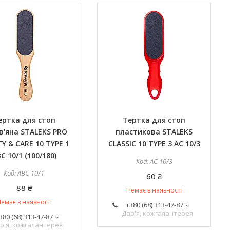
ертка для стоп
Тертка для стоп
в'яна STALEKS PRO
пластикова STALEKS
Y & CARE 10 TYPE 1
CLASSIC 10 TYPE 3 AC 10/3
C 10/1 (100/180)
AC 10/3
ABC 10/1
60 ₴
88 ₴
Немає в наявності
емає в наявності
+380 (68) 313-47-87
Дар'я, кожгалантерея
380 (68) 313-47-87
р'я, кожгалантерея