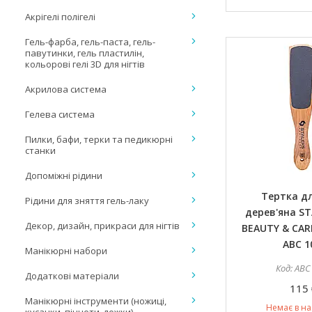
Акрігелі полігелі
Гель-фарба, гель-паста, гель-
павутинки, гель пластилін,
кольорові гелі 3D для нігтів
Акрилова система
Гелева система
Пилки, бафи, терки та педикюрні
станки
Допоміжні рідини
Тертка дл
Рідини для зняття гель-лаку
дерев'яна ST
Декор, дизайн, прикраси для нігтів
BEAUTY & CARE
ABC 1
Манікюрні набори
ABC
Додаткові матеріали
115 
Манікюрні інструменти (ножиці,
Немає в на