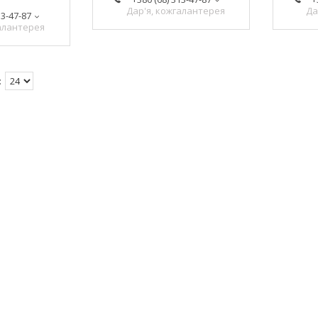
Дар'я, кожгалантерея
Да
13-47-87
галантерея