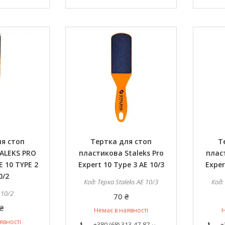
я стоп
Тертка для стоп
Т
ALEKS PRO
пластикова Staleks Pro
плас
 10 TYPE 2
Expert 10 Type 3 AE 10/3
Exper
0/2
Терка Staleks AE 10/3
 10/2
70 ₴
₴
Немає в наявності
Н
явності
+380 (68) 313-47-87
+