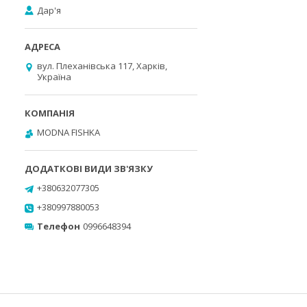
Дар'я
вул. Плеханівська 117, Харків,
Україна
MODNA FISHKA
+380632077305
+380997880053
Телефон
0996648394