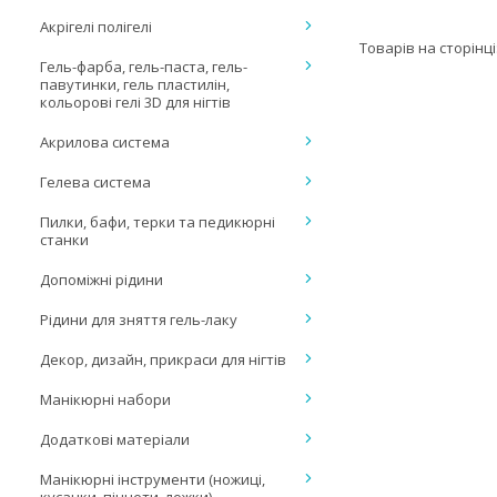
Акрігелі полігелі
Гель-фарба, гель-паста, гель-
павутинки, гель пластилін,
кольорові гелі 3D для нігтів
Акрилова система
Гелева система
Пилки, бафи, терки та педикюрні
станки
Допоміжні рідини
Рідини для зняття гель-лаку
Декор, дизайн, прикраси для нігтів
Манікюрні набори
Додаткові матеріали
Манікюрні інструменти (ножиці,