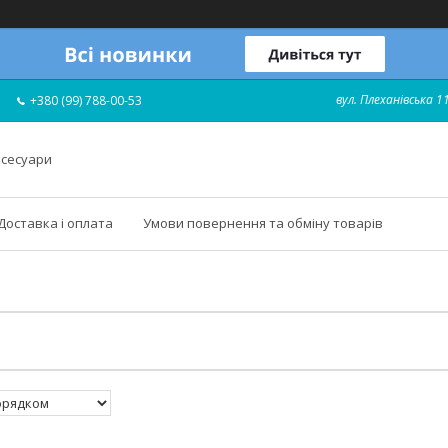
вул. Плеханівська 11
+380 (99) 788-00-53
ксесуари
Доставка і оплата
Умови повернення та обміну товарів