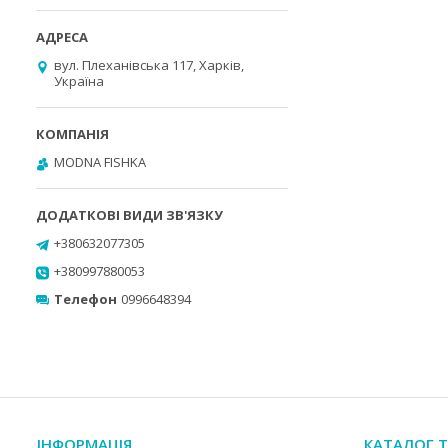
вул. Плеханівська 117, Харків,
Україна
MODNA FISHKA
+380632077305
+380997880053
Телефон
0996648394
ІНФОРМАЦІЯ
КАТАЛОГ Т