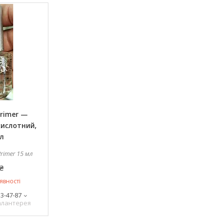
Primer —
кислотний,
л
Primer 15 мл
₴
явності
13-47-87
галантерея