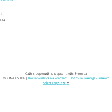
ці
анці
Сайт створений на маркетплейсі
Prom.ua
MODNA FISHKA |
Поскаржитися на контент
|
Політика конфіденційності
Select Language
▼