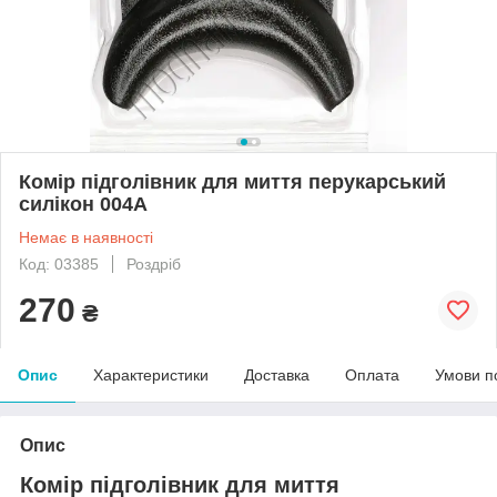
Комір підголівник для миття перукарський
силікон 004А
Немає в наявності
Код: 03385
Роздріб
270
₴
Опис
Характеристики
Доставка
Оплата
Умови п
Опис
Комір підголівник для миття