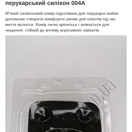
перукарський силікон 004А
М'який силіконовий комір-підголівник для перукарні мийки
допоможе створити комфортні умови для клієнтів під час
миття волосся. Комір легко кріпиться і знімається для
чищення, стійкий до впливу агресивних хімікатів.